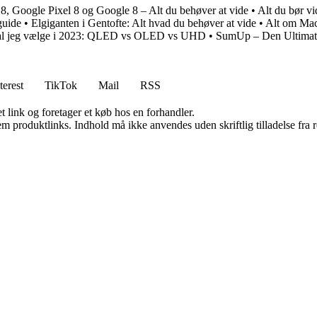
 8, Google Pixel 8 og Google 8 – Alt du behøver at vide
•
Alt du bør v
guide
•
Elgiganten i Gentofte: Alt hvad du behøver at vide
•
Alt om Mac
al jeg vælge i 2023: QLED vs OLED vs UHD
•
SumUp – Den Ultimativ
terest
TikTok
Mail
RSS
t link og foretager et køb hos en forhandler.
m produktlinks. Indhold må ikke anvendes uden skriftlig tilladelse fra r