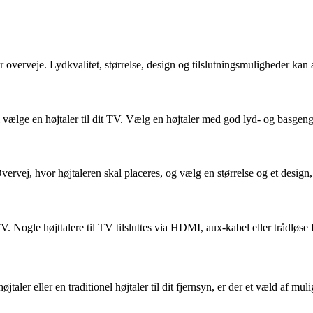
r overveje. Lydkvalitet, størrelse, design og tilslutningsmuligheder kan all
kal vælge en højtaler til dit TV. Vælg en højtaler med god lyd- og basgen
Overvej, hvor højtaleren skal placeres, og vælg en størrelse og et design,
TV. Nogle højttalere til TV tilsluttes via HDMI, aux-kabel eller trådløse
taler eller en traditionel højtaler til dit fjernsyn, er der et væld af mul