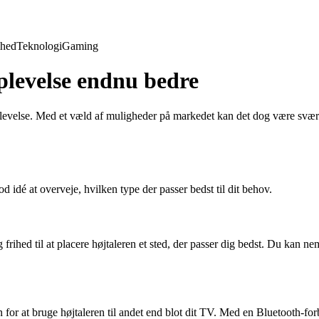
hed
Teknologi
Gaming
plevelse endnu bedre
levelse. Med et væld af muligheder på markedet kan det dog være svært at
.
od idé at overveje, hvilken type der passer bedst til dit behov.
 frihed til at placere højtaleren et sted, der passer dig bedst. Du kan ne
for at bruge højtaleren til andet end blot dit TV. Med en Bluetooth-for