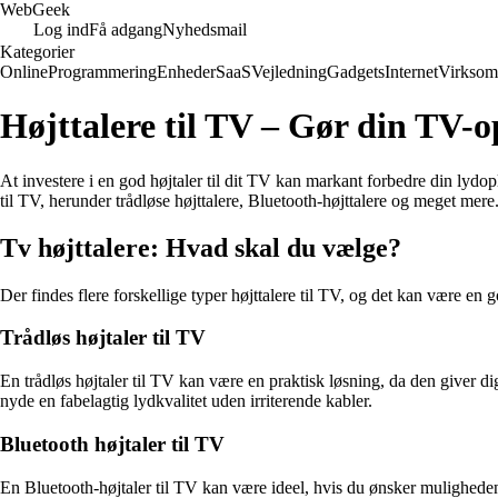
Web
Geek
Log ind
Få adgang
Nyhedsmail
Kategorier
Online
Programmering
Enheder
SaaS
Vejledning
Gadgets
Internet
Virksom
Højttalere til TV – Gør din TV-o
At investere i en god højtaler til dit TV kan markant forbedre din lydop
til TV, herunder trådløse højttalere, Bluetooth-højttalere og meget mere
Tv højttalere: Hvad skal du vælge?
Der findes flere forskellige typer højttalere til TV, og det kan være en g
Trådløs højtaler til TV
En trådløs højtaler til TV kan være en praktisk løsning, da den giver dig
nyde en fabelagtig lydkvalitet uden irriterende kabler.
Bluetooth højtaler til TV
En Bluetooth-højtaler til TV kan være ideel, hvis du ønsker muligheden 