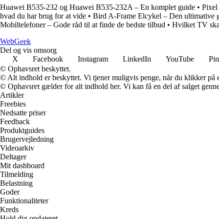
Huawei B535-232 og Huawei B535-232A – En komplet guide
•
Pixel
hvad du har brug for at vide
•
Bird A-Frame Elcykel – Den ultimative 
Mobiltelefoner – Gode råd til at finde de bedste tilbud
•
Hvilket TV sk
Web
Geek
Del og vis omsorg
X
Facebook
Instagram
LinkedIn
YouTube
Pin
© Ophavsret beskyttet.
© Alt indhold er beskyttet. Vi tjener muligvis penge, når du klikker på e
© Ophavsret gælder for alt indhold her. Vi kan få en del af salget genne
Artikler
Freebies
Nedsatte priser
Feedback
Produktguides
Brugervejledning
Videoarkiv
Deltager
Mit dashboard
Tilmelding
Belastning
Goder
Funktionaliteter
Kreds
Hold dig opdateret