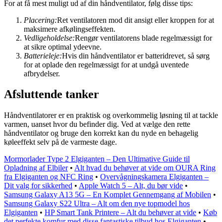
For at få mest muligt ud af din håndventilator, følg disse tips:
Placering:
Ret ventilatoren mod dit ansigt eller kroppen for at
maksimere afkølingseffekten.
Vedligeholdelse:
Rengør ventilatorens blade regelmæssigt for
at sikre optimal ydeevne.
Batterieleje:
Hvis din håndventilator er batteridrevet, så sørg
for at oplade den regelmæssigt for at undgå uventede
afbrydelser.
Afsluttende tanker
Håndventilatorer er en praktisk og overkommelig løsning til at tackle
varmen, uanset hvor du befinder dig. Ved at vælge den rette
håndventilator og bruge den korrekt kan du nyde en behagelig
køleeffekt selv på de varmeste dage.
Mormorlader Type 2 Elgiganten – Den Ultimative Guide til
Opladning af Elbiler
•
Alt hvad du behøver at vide om OURA Ring
fra Elgiganten og NFC Ring
•
Overvågningskamera Elgiganten –
Dit valg for sikkerhed
•
Apple Watch 5 – Alt, du bør vide
•
Samsung Galaxy A13 5G – En Komplet Gennemgang af Mobilen
•
Samsung Galaxy S22 Ultra – Alt om den nye topmodel hos
Elgiganten
•
HP Smart Tank Printere – Alt du behøver at vide
•
Køb
det perfekte komfur med disse fantastiske tilbud hos Elgiganten
•