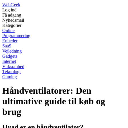
Web
Geek
Log ind
Få adgang
Nyhedsmail
Kategorier
Online
Programmering
Enheder
SaaS
Vejledning
Gadgets
Internet
Virksomhed
Teknologi
Gaming
Håndventilatorer: Den
ultimative guide til køb og
brug
Hvad er en håndventilator?