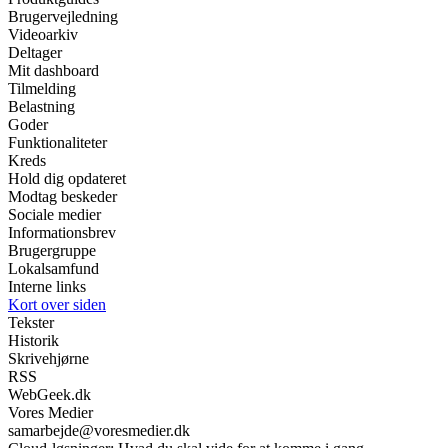
Brugervejledning
Videoarkiv
Deltager
Mit dashboard
Tilmelding
Belastning
Goder
Funktionaliteter
Kreds
Hold dig opdateret
Modtag beskeder
Sociale medier
Informationsbrev
Brugergruppe
Lokalsamfund
Interne links
Kort over siden
Tekster
Historik
Skrivehjørne
RSS
WebGeek.dk
Vores Medier
samarbejde@voresmedier.dk