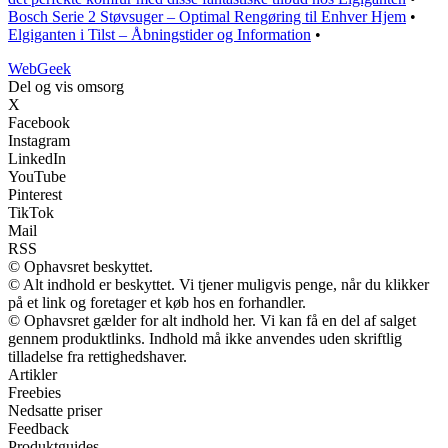
Bosch Serie 2 Støvsuger – Optimal Rengøring til Enhver Hjem
•
Elgiganten i Tilst – Åbningstider og Information
•
Web
Geek
Del og vis omsorg
X
Facebook
Instagram
LinkedIn
YouTube
Pinterest
TikTok
Mail
RSS
© Ophavsret beskyttet.
© Alt indhold er beskyttet. Vi tjener muligvis penge, når du klikker
på et link og foretager et køb hos en forhandler.
© Ophavsret gælder for alt indhold her. Vi kan få en del af salget
gennem produktlinks. Indhold må ikke anvendes uden skriftlig
tilladelse fra rettighedshaver.
Artikler
Freebies
Nedsatte priser
Feedback
Produktguides