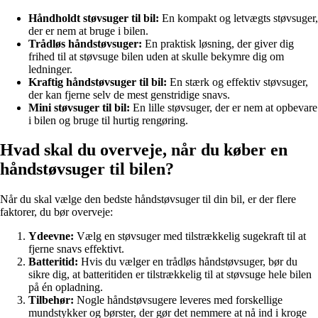
Håndholdt støvsuger til bil:
En kompakt og letvægts støvsuger,
der er nem at bruge i bilen.
Trådløs håndstøvsuger:
En praktisk løsning, der giver dig
frihed til at støvsuge bilen uden at skulle bekymre dig om
ledninger.
Kraftig håndstøvsuger til bil:
En stærk og effektiv støvsuger,
der kan fjerne selv de mest genstridige snavs.
Mini støvsuger til bil:
En lille støvsuger, der er nem at opbevare
i bilen og bruge til hurtig rengøring.
Hvad skal du overveje, når du køber en
håndstøvsuger til bilen?
Når du skal vælge den bedste håndstøvsuger til din bil, er der flere
faktorer, du bør overveje:
Ydeevne:
Vælg en støvsuger med tilstrækkelig sugekraft til at
fjerne snavs effektivt.
Batteritid:
Hvis du vælger en trådløs håndstøvsuger, bør du
sikre dig, at batteritiden er tilstrækkelig til at støvsuge hele bilen
på én opladning.
Tilbehør:
Nogle håndstøvsugere leveres med forskellige
mundstykker og børster, der gør det nemmere at nå ind i kroge