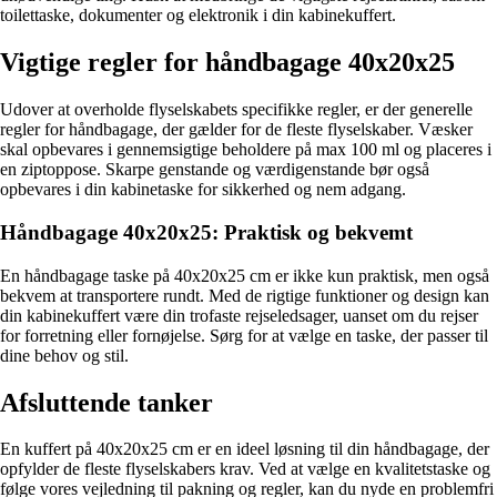
toilettaske, dokumenter og elektronik i din kabinekuffert.
Vigtige regler for håndbagage 40x20x25
Udover at overholde flyselskabets specifikke regler, er der generelle
regler for håndbagage, der gælder for de fleste flyselskaber. Væsker
skal opbevares i gennemsigtige beholdere på max 100 ml og placeres i
en ziptoppose. Skarpe genstande og værdigenstande bør også
opbevares i din kabinetaske for sikkerhed og nem adgang.
Håndbagage 40x20x25: Praktisk og bekvemt
En håndbagage taske på 40x20x25 cm er ikke kun praktisk, men også
bekvem at transportere rundt. Med de rigtige funktioner og design kan
din kabinekuffert være din trofaste rejseledsager, uanset om du rejser
for forretning eller fornøjelse. Sørg for at vælge en taske, der passer til
dine behov og stil.
Afsluttende tanker
En kuffert på 40x20x25 cm er en ideel løsning til din håndbagage, der
opfylder de fleste flyselskabers krav. Ved at vælge en kvalitetstaske og
følge vores vejledning til pakning og regler, kan du nyde en problemfri