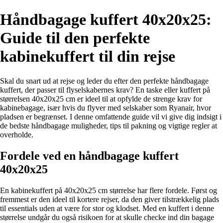
Håndbagage kuffert 40x20x25:
Guide til den perfekte
kabinekuffert til din rejse
Skal du snart ud at rejse og leder du efter den perfekte håndbagage
kuffert, der passer til flyselskabernes krav? En taske eller kuffert på
størrelsen 40x20x25 cm er ideel til at opfylde de strenge krav for
kabinebagage, især hvis du flyver med selskaber som Ryanair, hvor
pladsen er begrænset. I denne omfattende guide vil vi give dig indsigt i
de bedste håndbagage muligheder, tips til pakning og vigtige regler at
overholde.
Fordele ved en håndbagage kuffert
40x20x25
En kabinekuffert på 40x20x25 cm størrelse har flere fordele. Først og
fremmest er den ideel til kortere rejser, da den giver tilstrækkelig plads
til essentials uden at være for stor og klodset. Med en kuffert i denne
størrelse undgår du også risikoen for at skulle checke ind din bagage