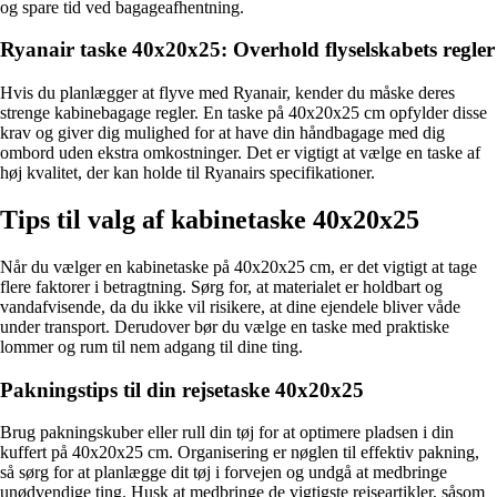
og spare tid ved bagageafhentning.
Ryanair taske 40x20x25: Overhold flyselskabets regler
Hvis du planlægger at flyve med Ryanair, kender du måske deres
strenge kabinebagage regler. En taske på 40x20x25 cm opfylder disse
krav og giver dig mulighed for at have din håndbagage med dig
ombord uden ekstra omkostninger. Det er vigtigt at vælge en taske af
høj kvalitet, der kan holde til Ryanairs specifikationer.
Tips til valg af kabinetaske 40x20x25
Når du vælger en kabinetaske på 40x20x25 cm, er det vigtigt at tage
flere faktorer i betragtning. Sørg for, at materialet er holdbart og
vandafvisende, da du ikke vil risikere, at dine ejendele bliver våde
under transport. Derudover bør du vælge en taske med praktiske
lommer og rum til nem adgang til dine ting.
Pakningstips til din rejsetaske 40x20x25
Brug pakningskuber eller rull din tøj for at optimere pladsen i din
kuffert på 40x20x25 cm. Organisering er nøglen til effektiv pakning,
så sørg for at planlægge dit tøj i forvejen og undgå at medbringe
unødvendige ting. Husk at medbringe de vigtigste rejseartikler, såsom