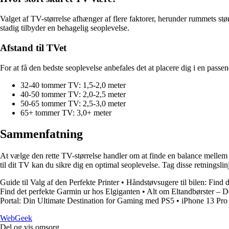
Valget af TV-størrelse afhænger af flere faktorer, herunder rummets stø
stadig tilbyder en behagelig seoplevelse.
Afstand til TVet
For at få den bedste seoplevelse anbefales det at placere dig i en passend
32-40 tommer TV: 1,5-2,0 meter
40-50 tommer TV: 2,0-2,5 meter
50-65 tommer TV: 2,5-3,0 meter
65+ tommer TV: 3,0+ meter
Sammenfatning
At vælge den rette TV-størrelse handler om at finde en balance mellem 
til dit TV kan du sikre dig en optimal seoplevelse. Tag disse retningslin
Guide til Valg af den Perfekte Printer
•
Håndstøvsugere til bilen: Find 
Find det perfekte Garmin ur hos Elgiganten
•
Alt om Eltandbørster – De
Portal: Din Ultimate Destination for Gaming med PS5
•
iPhone 13 Pro 
Web
Geek
Del og vis omsorg