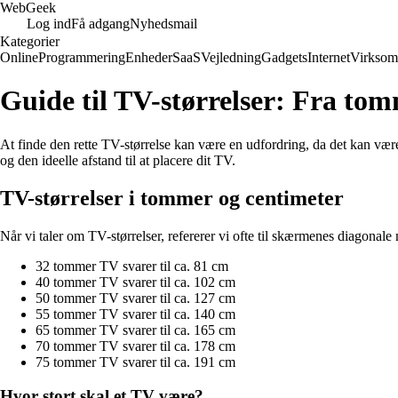
Web
Geek
Log ind
Få adgang
Nyhedsmail
Kategorier
Online
Programmering
Enheder
SaaS
Vejledning
Gadgets
Internet
Virksom
Guide til TV-størrelser: Fra tom
At finde den rette TV-størrelse kan være en udfordring, da det kan være
og den ideelle afstand til at placere dit TV.
TV-størrelser i tommer og centimeter
Når vi taler om TV-størrelser, refererer vi ofte til skærmenes diagonal
32 tommer TV svarer til ca. 81 cm
40 tommer TV svarer til ca. 102 cm
50 tommer TV svarer til ca. 127 cm
55 tommer TV svarer til ca. 140 cm
65 tommer TV svarer til ca. 165 cm
70 tommer TV svarer til ca. 178 cm
75 tommer TV svarer til ca. 191 cm
Hvor stort skal et TV være?