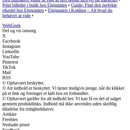
Print billeder i butik hos Elgiganten
•
Guide: Find den perfekte
elkedel hos Elgiganten
•
Elgiganten i Kolding – Alt hvad du
behøver at vide
•
Web
Geek
Del og vis omsorg
X
Facebook
Instagram
LinkedIn
YouTube
Pinterest
TikTok
Mail
RSS
© Ophavsret beskyttet.
© Alt indhold er beskyttet. Vi tjener muligvis penge, når du klikker
på et link og foretager et køb hos en forhandler.
© Ophavsret gælder for alt indhold her. Vi kan få en del af salget
gennem produktlinks. Indhold må ikke anvendes uden skriftlig
tilladelse fra rettighedshaver.
Artikler
Freebies
Nedsatte priser
Feedback