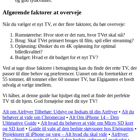
og god lydkvalitet.
Afgørende faktorer at overveje
Når du vælger et nyt TV, er der flere faktorer, du bør overveje:
Rumstørrelse: Hvor stort er det rum, hvor TVet skal stå?
Brug: Skal TVet primært bruges til film, spil eller streaming?
Opløsning: Ønsker du en 4K opløsning for optimal
billedkvalitet?
Budget: Hvad er dit budget for et nyt TV?
Ved at tage disse faktorer i betragtning kan du finde det rette TV, der
passer til dine behov og præferencer. Uanset om du foretrækker et
55 tommer, 48 tommer eller 60 tommer TV, har Elgiganten et bredt
udvalg at vælge imellem.
Vi håber, at denne guide har hjulpet dig med at finde det perfekte
TV til dit hjem. God fornøjelse med dit nye TV!
Alt om Airfryer Tilbehør: Udstyr og Indsats til din Airfryer
•
Alt du
behøver at vide om Chromecast
•
Alt Om iPhone 14 – Den
Ultimative Guide
•
Alt hvad du behøver at vide om Micro SD kort
og SD kort
•
Guide til valg af den bedste støvsuger hos Elgiganten
•
Projektorer til iPhone og væg – Alt hvad du skal vide
•
Airfryer:
Den ultimative guide til valg af den bedste airfryer på markedet
•