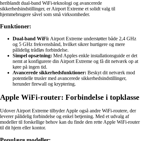
heriblandt dual-band WiFi-teknologi og avancerede
sikkerhedsindstillinger, er Airport Extreme et solidt valg til
hjemmebrugere såvel som små virksomheder.
Funktioner:
Dual-band WiFi:
Airport Extreme understøtter både 2,4 GHz
og 5 GHz frekvensbånd, hvilket sikrer hurtigere og mere
pålidelig trådløs forbindelse.
Simpel opsætning:
Med Apples enkle installationsguide er det
nemt at konfigurere din Airport Extreme og få dit netværk op at
køre på ingen tid.
Avancerede sikkerhedsfunktioner:
Beskyt dit netværk mod
potentielle trusler med avancerede sikkerhedsindstillinger,
herunder firewall og kryptering.
Apple WiFi-router: Forbindelse i topklasse
Udover Airport Extreme tilbyder Apple også andre WiFi-routere, der
leverer pålidelig forbindelse og enkel betjening. Med et udvalg af
modeller til forskellige behov kan du finde den rette Apple WiFi-router
til dit hjem eller kontor.
Populære modeller: