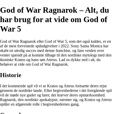
God of War Ragnarok – Alt, du
har brug for at vide om God of
War 5
God of War Ragnarok eller God of War 5, som det også kaldes, er en
af de mest forventede spiludgivelser i 2022. Sony Santa Monica har
skabt en utrolig succes med denne franchise, og fans verden over
venter spændt på at komme tilbage til den nordiske mytologi med den
ikoniske Kratos og hans søn Atreus. Lad os dykke ned i alt, du
behøver at vide om God of War Ragnarok.
Historie
I det kommende spil vil vi se Kratos og Atreus fortsætte deres rejse
gennem de nordiske lande. Efter begivenhederne i det foregående spil
vil de møde nye guder og farer, der kræver deres opmærksomhed.
Ragnarok, den nordiske apokalypse, nærmer sig, og Kratos og Atreus
spiller en afgørende rolle i begivenhedernes gang.