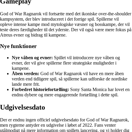
Gameplay
God of War Ragnarok vil fortsætte med det ikoniske over-the-shoulder
kampsystem, der blev introduceret i det forrige spil. Spillerne vil
opleve intense kampe mod mytologiske væsner og bosskampe, der vil
teste deres færdigheder til det yderste. Der vil også være mere fokus på
Atreus evner og bidrag til kampene.
Nye funktioner
Nye våben og evner:
Spillet vil introducere nye våben og
evner, der vil give spillerne flere strategiske muligheder i
kampene.
Åben verden:
God of War Ragnarok vil have en mere åben
verden end tidligere spil, så spillerne kan udforske de nordiske
lande mere frit.
Forbedret historiefortælling:
Sony Santa Monica har lovet en
endnu dybere og mere engagerende fortælling i dette spil.
Udgivelsesdato
Der er endnu ingen officiel udgivelsesdato for God of War Ragnarok,
men rygterne antyder en udgivelse i løbet af 2022. Fans venter
utålmodigt på mere information om spillets lancering, og vi holder dig