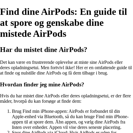
Find dine AirPods: En guide til
at spore og genskabe dine
mistede AirPods
Har du mistet dine AirPods?
Det kan være en frustrerende oplevelse at miste sine AirPods eller
deres opladningsetui. Men fortvivl ikke! Her er en omfattende guide til
at finde og nulstille dine AirPods og få dem tilbage i brug.
Hvordan finder jeg mine AirPods?
Hvis du har mistet dine AirPods eller deres opladningsetui, er der flere
måder, hvorpå du kan forsøge at finde dem:
Brug Find min iPhone-appen: AirPods er forbundet til din
Apple-enhed via Bluetooth, så du kan bruge Find min iPhone-
appen til at spore dem. Åbn appen, og vælg dine AirPods fra
listen over enheder. Appen vil vise deres seneste placering.
Spor dine AirPods via iCloud: Hvis AirPods er uden for