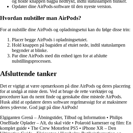
og holde knappen bagpå nedtrykt, indtil statuslampen blinker.
Opdater dine AirPods-software til den nyeste version.
Hvordan nulstiller man AirPods?
For at nulstille dine AirPods og opladningsetui kan du følge disse trin:
Placer begge AirPods i opladningsetuiet.
Hold knappen på bagsiden af etuiet nede, indtil statuslampen
begynder at blinke.
Par dine AirPods med din enhed igen for at afslutte
nulstillingsprocessen.
Afsluttende tanker
Det er vigtigt at være opmærksom på dine AirPods og deres placering
for at undgå at miste dem. Ved at bruge de rette værktøjer og
procedurer kan du nemt finde og genskabe dine mistede AirPods.
Husk altid at opdatere deres software regelmæssigt for at maksimere
deres ydeevne. God jagt på dine AirPods!
Elgiganten Grenå – Åbningstider, Tilbud og Information
•
Philips
OneBlade Oplader – Alt, du skal vide
•
Polaroid kameraer og film: En
komplet guide
•
The Crew Motorfest PS5
•
iPhone XR – Den