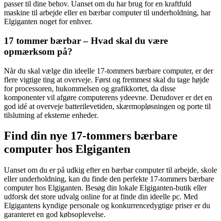
passer til dine behov. Uanset om du har brug for en kraftfuld
maskine til arbejde eller en bærbar computer til underholdning, har
Elgiganten noget for enhver.
17 tommer bærbar – Hvad skal du være
opmærksom på?
Når du skal vælge din ideelle 17-tommers bærbare computer, er der
flere vigtige ting at overveje. Først og fremmest skal du tage højde
for processoren, hukommelsen og grafikkortet, da disse
komponenter vil afgøre computerens ydeevne. Derudover er det en
god idé at overveje batterilevetiden, skærmopløsningen og porte til
tilslutning af eksterne enheder.
Find din nye 17-tommers bærbare
computer hos Elgiganten
Uanset om du er på udkig efter en bærbar computer til arbejde, skole
eller underholdning, kan du finde den perfekte 17-tommers bærbare
computer hos Elgiganten. Besøg din lokale Elgiganten-butik eller
udforsk det store udvalg online for at finde din ideelle pc. Med
Elgigantens kyndige personale og konkurrencedygtige priser er du
garanteret en god købsoplevelse.