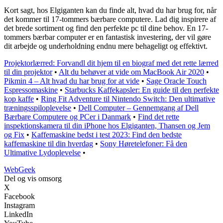
Kort sagt, hos Elgiganten kan du finde alt, hvad du har brug for, når
det kommer til 17-tommers bærbare computere. Lad dig inspirere af
det brede sortiment og find den perfekte pc til dine behov. En 17-
tommers bærbar computer er en fantastisk investering, der vil gøre
dit arbejde og underholdning endnu mere behageligt og effektivt.
Projektorlærred: Forvandl dit hjem til en biograf med det rette lærred
til din projektor
•
Alt du behøver at vide om MacBook Air 2020
•
Pikmin 4 – Alt hvad du har brug for at vide
•
Sage Oracle Touch
Espressomaskine
•
Starbucks Kaffekapsler: En guide til den perfekte
kop kaffe
•
Ring Fit Adventure til Nintendo Switch: Den ultimative
træningsspiloplevelse
•
Dell Computer – Gennemgang af Dell
Bærbare Computere og PCer i Danmark
•
Find det rette
inspektionskamera til din iPhone hos Elgiganten, Thansen og Jem
og Fix
•
Kaffemaskine bedst i test 2023: Find den bedste
kaffemaskine til din hverdag
•
Sony Høretelefoner: Få den
Ultimative Lydoplevelse
•
Web
Geek
Del og vis omsorg
X
Facebook
Instagram
LinkedIn