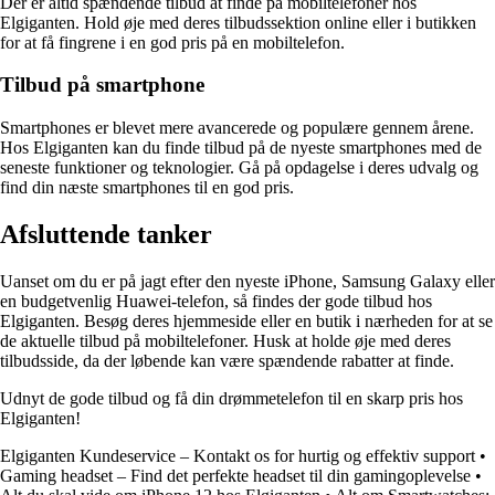
Der er altid spændende tilbud at finde på mobiltelefoner hos
Elgiganten. Hold øje med deres tilbudssektion online eller i butikken
for at få fingrene i en god pris på en mobiltelefon.
Tilbud på smartphone
Smartphones er blevet mere avancerede og populære gennem årene.
Hos Elgiganten kan du finde tilbud på de nyeste smartphones med de
seneste funktioner og teknologier. Gå på opdagelse i deres udvalg og
find din næste smartphones til en god pris.
Afsluttende tanker
Uanset om du er på jagt efter den nyeste iPhone, Samsung Galaxy eller
en budgetvenlig Huawei-telefon, så findes der gode tilbud hos
Elgiganten. Besøg deres hjemmeside eller en butik i nærheden for at se
de aktuelle tilbud på mobiltelefoner. Husk at holde øje med deres
tilbudsside, da der løbende kan være spændende rabatter at finde.
Udnyt de gode tilbud og få din drømmetelefon til en skarp pris hos
Elgiganten!
Elgiganten Kundeservice – Kontakt os for hurtig og effektiv support
•
Gaming headset – Find det perfekte headset til din gamingoplevelse
•