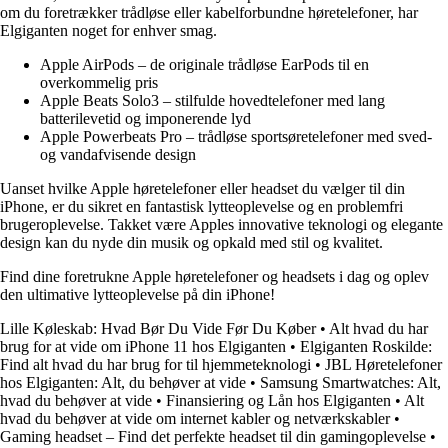
om du foretrækker trådløse eller kabelforbundne høretelefoner, har
Elgiganten noget for enhver smag.
Apple AirPods – de originale trådløse EarPods til en
overkommelig pris
Apple Beats Solo3 – stilfulde hovedtelefoner med lang
batterilevetid og imponerende lyd
Apple Powerbeats Pro – trådløse sportsøretelefoner med sved-
og vandafvisende design
Uanset hvilke Apple høretelefoner eller headset du vælger til din
iPhone, er du sikret en fantastisk lytteoplevelse og en problemfri
brugeroplevelse. Takket være Apples innovative teknologi og elegante
design kan du nyde din musik og opkald med stil og kvalitet.
Find dine foretrukne Apple høretelefoner og headsets i dag og oplev
den ultimative lytteoplevelse på din iPhone!
Lille Køleskab: Hvad Bør Du Vide Før Du Køber
•
Alt hvad du har
brug for at vide om iPhone 11 hos Elgiganten
•
Elgiganten Roskilde:
Find alt hvad du har brug for til hjemmeteknologi
•
JBL Høretelefoner
hos Elgiganten: Alt, du behøver at vide
•
Samsung Smartwatches: Alt,
hvad du behøver at vide
•
Finansiering og Lån hos Elgiganten
•
Alt
hvad du behøver at vide om internet kabler og netværkskabler
•
Gaming headset – Find det perfekte headset til din gamingoplevelse
•