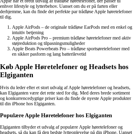
Apple har et bredt udvalg af trådløse høretelefoner, der passer til
enhver lifestyle og lytterbehov. Uanset om du er på farten eller
derhjemme, kan du finde det perfekte par trådløse Apple høretelefoner
til dig.
Apple AirPods – de originale trådløse EarPods med en enkel og
intuitiv betjening
Apple AirPods Pro – premium trådløse høretelefoner med aktiv
støjreduktion og tilpasningsmuligheder
Apple Beats Powerbeats Pro – trådløse sportsøretelefoner med
en sikker pasform og lang batterilevetid
Køb Apple Høretelefoner og Headsets hos
Elgiganten
Hvis du leder efter et stort udvalg af Apple høretelefoner og headsets,
kan Elgiganten være det rette sted for dig. Med deres brede sortiment
og konkurrencedygtige priser kan du finde de nyeste Apple produkter
til din iPhone hos Elgiganten.
Populære Apple Høretelefoner hos Elgiganten
Elgiganten tilbyder et udvalg af populære Apple høretelefoner og
headsets, så du kan få den bedste lytteoplevelse på din iPhone. Uanset