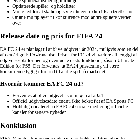
Nye spilmekanismer og driblinger
Opdaterede spiller- og holdlister
Mulighed for at skabe og styre din egen klub i Karrieretilstand
Online multiplayer til konkurrence mod andre spillere verden
over
Release date og pris for FIFA 24
EA FC 24 er planlagt til at blive udgivet i år 2024, muligvis som en del
af den årlige FIFA-franchise. Prisen for FC 24 vil variere afhængigt af
udgivelsesplatformen og eventuelle ekstrafunktioner, såsom Ultimate
Edition for PS5. Det forventes, at EA24 prissætning vil være
konkurrencedygtig i forhold til andre spil på markedet.
Hvornår kommer EA FC 24 ud?
Forventes at blive udgivet i slutningen af 2024
Officiel udgivelsesdato endnu ikke bekræftet af EA Sports FC
Hold dig opdateret på EAFC24 sociale medier og officielle
kanaler for seneste nyheder
Konklusion
FIFA 24 er den kommende milepæl i fodboldsimulatorspil og har