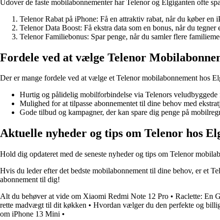
Udover de faste mobilabonnementer har Telenor og Elgiganten ofte spæn
Telenor Rabat på iPhone: Få en attraktiv rabat, når du køber e
Telenor Data Boost: Få ekstra data som en bonus, når du tegner
Telenor Familiebonus: Spar penge, når du samler flere famili
Fordele ved at vælge Telenor Mobilabonne
Der er mange fordele ved at vælge et Telenor mobilabonnement hos Elg
Hurtig og pålidelig mobilforbindelse via Telenors veludbyggede
Mulighed for at tilpasse abonnementet til dine behov med ekst
Gode tilbud og kampagner, der kan spare dig penge på mobilreg
Aktuelle nyheder og tips om Telenor hos El
Hold dig opdateret med de seneste nyheder og tips om Telenor mobilab
Hvis du leder efter det bedste mobilabonnement til dine behov, er et Te
abonnement til dig!
Alt du behøver at vide om Xiaomi Redmi Note 12 Pro
•
Raclette: En G
rette madvægt til dit køkken
•
Hvordan vælger du den perfekte og bill
om iPhone 13 Mini
•