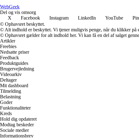
Web
Geek
Del og vis omsorg
X
Facebook
Instagram
LinkedIn
YouTube
Pin
© Ophavsret beskyttet.
© Alt indhold er beskyttet. Vi tjener muligvis penge, når du klikker på e
© Ophavsret gælder for alt indhold her. Vi kan få en del af salget genne
Artikler
Freebies
Nedsatte priser
Feedback
Produktguides
Brugervejledning
Videoarkiv
Deltager
Mit dashboard
Tilmelding
Belastning
Goder
Funktionaliteter
Kreds
Hold dig opdateret
Modtag beskeder
Sociale medier
Informationsbrev