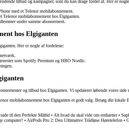
dende tilbud og kampagner, som du kan drage fordel af. Her er nogle a
n iPhone med et Telenor mobilabonnement.
 et Telenor mobilabonnement hos Elgiganten.
emedlemmer under samme abonnement.
ment hos Elgiganten
iganten. Her er nogle af fordelene:
 netværk.
ratjenester som Spotify Premium og HBO Nordic.
ningen.
giganten
onnementer og tilbud hos Elgiganten. Vi opdaterer løbende vores side
lenor mobilabonnement hos Elgiganten et godt valg. Besøg din lokale Elg
uide til den Perfekte Måltid
•
Alt hvad du skal vide om emhætter
•
Saph
ige computer?
•
AirPods Pro 2: Den Ultimative Trådløse Høretelefon
•
G