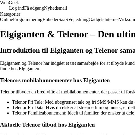
Web
Geek
Log ind
Få adgang
Nyhedsmail
Kategorier
Online
Programmering
Enheder
SaaS
Vejledning
Gadgets
Internet
Virksom
Elgiganten & Telenor – Den ulti
Introduktion til Elgiganten og Telenor sam
Elgiganten og Telenor har indgået et tæt samarbejde for at tilbyde ku
finde hos Elgiganten.
Telenors mobilabonnementer hos Elgiganten
Telenor tilbyder en bred vifte af mobilabonnementer, der passer til fo
Telenor Fri Tale: Med ubegrænset tale og fri SMS/MMS kan du al
Telenor Fri Data: Hvis du elsker at streame film og musik, er de
Telenor Familieabonnement: Ideelt til familier, der ønsker at dele 
Aktuelle Telenor tilbud hos Elgiganten