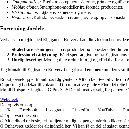
Computerudstyr:
Bærbare computere, skærme, printere og tilbehø
Mobiltelefoner:
Smartphone-modeller fra førende producenter.
Elektronik:
TV, højtalere, kameraer og mere.
Hvidevarer:
Køleskabe, vaskemaskiner, ovne og opvaskemaskine
Forretningsfordele
Ved at samarbejde med Elgiganten Erhverv kan din virksomhed nyde en
Skalérbare løsninger:
Tilpas produkter og tjenester efter din 
Professionel rådgivning:
Få ekspertrådgivning fra Elgigantens sp
Hurtig levering:
Modtag dine ordrer hurtigt og effektivt for at 
Tag kontakt til Elgiganten Erhverv i dag for at lære mere om deres sor
Robotplæneklipper tilbud hos Elgiganten
•
Alt du behøver at vide om
Oppusteligt badekar til voksne – Din ultimative guide
•
Find det rette 
Mobil Hotspot
•
Logitech G Pro X 2: Det ultimative valg for gamere
•
Web
Geek
Del og vis omsorg
X
Facebook
Instagram
LinkedIn
YouTube
Pin
© Ophavsret beskyttet.
© Alt indhold er beskyttet. Vi tjener muligvis penge, når du klikker på e
© Ophavsret gælder for alt indhold her. Vi kan få en del af salget genne