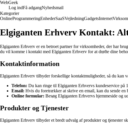
Web
Geek
Log ind
Få adgang
Nyhedsmail
Kategorier
Online
Programmering
Enheder
SaaS
Vejledning
Gadgets
Internet
Virksom
Elgiganten Erhverv Kontakt: Alt
Elgiganten Erhverv er en betroet partner for virksomheder, der har brug 
du vil komme i kontakt med Elgiganten Erhverv for at drøfte dine behov 
Kontaktinformation
Elgiganten Erhverv tilbyder forskellige kontaktmuligheder, så du kan væ
Telefon:
Du kan ringe til Elgiganten Erhvervs kundeservice på 123
Email:
Hvis du foretrækker at skrive en email, kan du sende en
Online formular:
Besøg Elgiganten Erhvervs hjemmeside og udfy
Produkter og Tjenester
Elgiganten Erhverv tilbyder et bredt udvalg af produkter og tjenester 