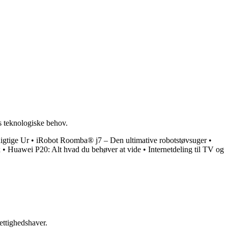
ds teknologiske behov.
igtige Ur
•
iRobot Roomba® j7 – Den ultimative robotstøvsuger
•
x
•
Huawei P20: Alt hvad du behøver at vide
•
Internetdeling til TV og
ettighedshaver.