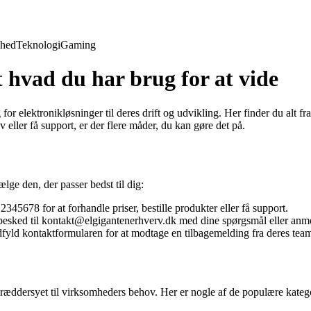
hed
Teknologi
Gaming
 hvad du har brug for at vide
for elektronikløsninger til deres drift og udvikling. Her finder du alt 
eller få support, er der flere måder, du kan gøre det på.
lge den, der passer bedst til dig:
45678 for at forhandle priser, bestille produkter eller få support.
 besked til kontakt@elgigantenerhverv.dk med dine spørgsmål eller anm
ld kontaktformularen for at modtage en tilbagemelding fra deres tea
skræddersyet til virksomheders behov. Her er nogle af de populære kateg