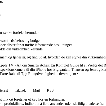
r.
r.
 række fordele, herunder:
virksomheds behov og budget.
ecialister for at træffe informerede beslutninger.
holde din virksomhed kørende.
timent og tjenester, og find ud af, hvordan de kan styrke din virksomhe
 Apple TV
•
Alt om Smartwatches: En Komplet Guide til at Vælge det R
inspektionskamera til din iPhone hos Elgiganten, Thansen og Jem og Fi
Tørreskabe til Tøj: En nødvendighed i ethvert hjem
•
terest
TikTok
Mail
RSS
t link og foretager et køb hos en forhandler.
m produktlinks. Indhold må ikke anvendes uden skriftlig tilladelse fra r