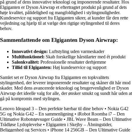
på grund af dens innovative teknologi og imponerende resultater. Hos
Elgiganten er Dyson Airwrap et eftertragtet produkt på grund af dets
høje kvalitet, pålidelighed og mangfoldighed i stylingmuligheder.
Kundeservice og support fra Elgiganten sikrer, at kunder får den rette
vejledning og hjælp til at vælge den rigtige stylingenhed til deres
behov.
Sammenfattende om Elgiganten Dyson Airwrap:
Innovativt design:
Luftstyling uden varmeskader
Multifunktionel:
Skab forskellige hårstilarter med ét produkt
Salonkvalitet:
Professionelle resultater derhjemme
Tillid til Elgiganten:
Høj kundeservice og support
Samlet set er Dyson Airwrap fra Elgiganten en topkvalitets
stylingenhed, der leverer imponerende resultater og skåner dit hår mod
skader. Med dens avancerede teknologi og brugervenlighed er Dyson
Airwrap det ideelle valg for alle, der ønsker smukt og sundt hår uden at
gå på kompromis med stylingen.
Lenovo Ideapad 3 – Den perfekte bærbar til dine behov
•
Nokia G42
5G og Nokia G42 – En sammenligning
•
iRobot Roomba i7 – Den
Ultimative Robotstøvsuger Guide
•
JBL Wave Beam – Den Ultimative
Trådløse Lydoplevelse
•
Elgiganten i Skejby – Åbningstider,
Beliggenhed og Services
•
iPhone 14 256GB – Den Ultimative Guide