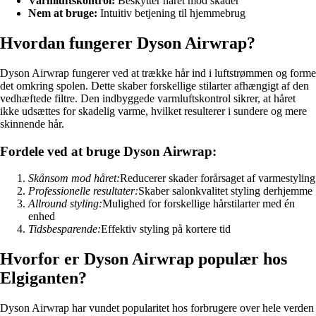
Varmluftskontrol:
Beskytter håret mod skader
Nem at bruge:
Intuitiv betjening til hjemmebrug
Hvordan fungerer Dyson Airwrap?
Dyson Airwrap fungerer ved at trække hår ind i luftstrømmen og forme
det omkring spolen. Dette skaber forskellige stilarter afhængigt af den
vedhæftede filtre. Den indbyggede varmluftskontrol sikrer, at håret
ikke udsættes for skadelig varme, hvilket resulterer i sundere og mere
skinnende hår.
Fordele ved at bruge Dyson Airwrap:
Skånsom mod håret:
Reducerer skader forårsaget af varmestyling
Professionelle resultater:
Skaber salonkvalitet styling derhjemme
Allround styling:
Mulighed for forskellige hårstilarter med én
enhed
Tidsbesparende:
Effektiv styling på kortere tid
Hvorfor er Dyson Airwrap populær hos
Elgiganten?
Dyson Airwrap har vundet popularitet hos forbrugere over hele verden