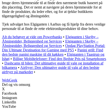
bruge deres hjemmeside til at finde den nærmeste butik baseret på
din placering. Det er nemt at navigere på deres hjemmeside for at
finde de produkter, du leder efter, og for at tjekke butikkens
tilgængelighed og åbningstider.
Tjek udvalget hos Elgiganten i Aarhus og få hjælp fra deres venlige
personale til at finde de rette elektronikprodukter til dine behov.
Alt du behøver at vide om Powerbanks
•
Elgiganten i Skejby –
Åbningstider, Beliggenhed og Services
•
Elgiganten i Skejby –
Åbningstider, Beliggenhed og Services
•
Opdag PlayStation Portal:
Din Ultimate Destination for Gaming med PS5
•
Panini grill: Find
den bedste panini maskine til dit køkken
•
Elgiganten i Taastrup og
Ishøj
•
Billige Mobiltelefoner: Find den Bedste Pris på Smartphones
•
Dashcams til bilen: Det ultimative guide til valg og installation af
bilkamera
•
Airfryer: Den ultimative guide til valg af den bedste
airfryer på markedet
•
Web
Geek
Del og vis omsorg
X
Facebook
Instagram
LinkedIn
YouTube