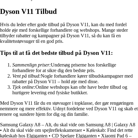
Dyson V11 Tilbud
Hvis du leder efter gode tilbud på Dyson V11, kan du med fordel
holde øje med forskellige forhandlere og webshops. Mange steder
tilbyder rabatter og kampagner på Dyson V11, så du kan få en
kvalitetsstøvsuger til en god pris.
Tips til at få det bedste tilbud på Dyson V11:
Sammenlign priser:
Undersøg priserne hos forskellige
forhandlere for at sikre dig den bedste pris.
Vent på tilbud:
Nogle forhandlere kører tilbudskampagner med
rabatter på Dyson V11 – hold øje med disse.
Tjek online:
Online webshops kan ofte have bedre tilbud og
hurtigere levering end fysiske butikker.
Med Dyson V11 får du en støvsuger i topklasse, der gør rengøringen
nemmere og mere effektiv. Udnyt fordelene ved Dyson V11 og skab et
renere og sundere hjem for dig og din familie.
Samsung Galaxy A8 – Alt, du skal vide om Samsung A8 | Galaxy A8
•
Alt du skal vide om spejlreflekskameraer
•
Køleskab: Find det rette
køleskab hos Elgiganten
•
CD Spelare Elgiganten
•
Xiaomi Pad 6 –