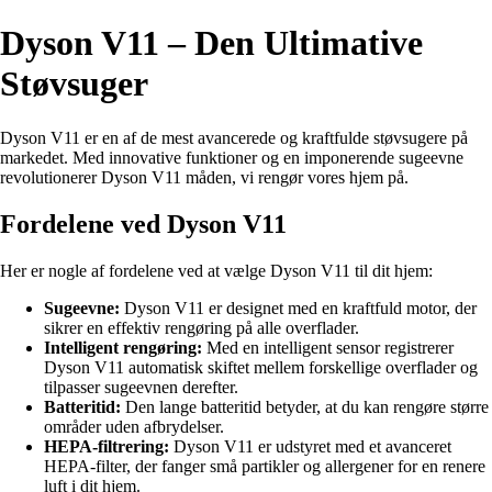
Dyson V11 – Den Ultimative
Støvsuger
Dyson V11 er en af de mest avancerede og kraftfulde støvsugere på
markedet. Med innovative funktioner og en imponerende sugeevne
revolutionerer Dyson V11 måden, vi rengør vores hjem på.
Fordelene ved Dyson V11
Her er nogle af fordelene ved at vælge Dyson V11 til dit hjem:
Sugeevne:
Dyson V11 er designet med en kraftfuld motor, der
sikrer en effektiv rengøring på alle overflader.
Intelligent rengøring:
Med en intelligent sensor registrerer
Dyson V11 automatisk skiftet mellem forskellige overflader og
tilpasser sugeevnen derefter.
Batteritid:
Den lange batteritid betyder, at du kan rengøre større
områder uden afbrydelser.
HEPA-filtrering:
Dyson V11 er udstyret med et avanceret
HEPA-filter, der fanger små partikler og allergener for en renere
luft i dit hjem.