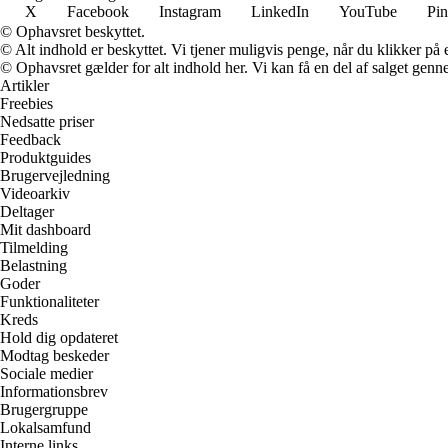
X
Facebook
Instagram
LinkedIn
YouTube
Pin
© Ophavsret beskyttet.
© Alt indhold er beskyttet. Vi tjener muligvis penge, når du klikker på e
© Ophavsret gælder for alt indhold her. Vi kan få en del af salget genne
Artikler
Freebies
Nedsatte priser
Feedback
Produktguides
Brugervejledning
Videoarkiv
Deltager
Mit dashboard
Tilmelding
Belastning
Goder
Funktionaliteter
Kreds
Hold dig opdateret
Modtag beskeder
Sociale medier
Informationsbrev
Brugergruppe
Lokalsamfund
Interne links