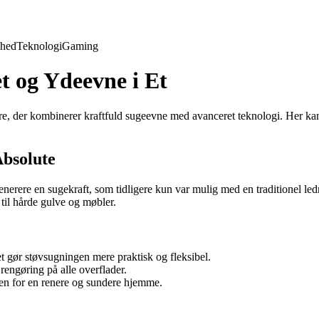
hed
Teknologi
Gaming
t og Ydeevne i Et
e, der kombinerer kraftfuld sugeevne med avanceret teknologi. Her k
bsolute
rere en sugekraft, som tidligere kun var mulig med en traditionel led
 til hårde gulve og møbler.
et gør støvsugningen mere praktisk og fleksibel.
rengøring på alle overflader.
uften for en renere og sundere hjemme.