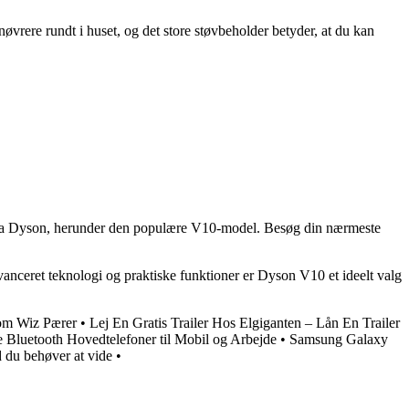
ere rundt i huset, og det store støvbeholder betyder, at du kan
re fra Dyson, herunder den populære V10-model. Besøg din nærmeste
anceret teknologi og praktiske funktioner er Dyson V10 et ideelt valg
 om Wiz Pærer
•
Lej En Gratis Trailer Hos Elgiganten – Lån En Trailer
 Bluetooth Hovedtelefoner til Mobil og Arbejde
•
Samsung Galaxy
du behøver at vide
•