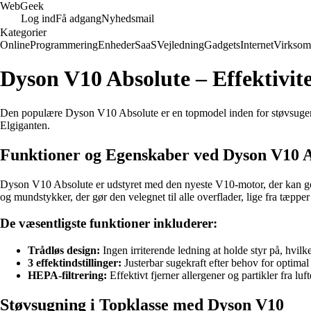
Web
Geek
Log ind
Få adgang
Nyhedsmail
Kategorier
Online
Programmering
Enheder
SaaS
Vejledning
Gadgets
Internet
Virksom
Dyson V10 Absolute – Effektivite
Den populære Dyson V10 Absolute er en topmodel inden for støvsuger
Elgiganten.
Funktioner og Egenskaber ved Dyson V10 A
Dyson V10 Absolute er udstyret med den nyeste V10-motor, der kan gene
og mundstykker, der gør den velegnet til alle overflader, lige fra tæpper
De væsentligste funktioner inkluderer:
Trådløs design:
Ingen irriterende ledning at holde styr på, hvilk
3 effektindstillinger:
Justerbar sugekraft efter behov for optimal 
HEPA-filtrering:
Effektivt fjerner allergener og partikler fra l
Støvsugning i Topklasse med Dyson V10