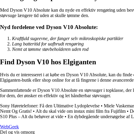
Med Dyson V10 Absolute kan du nyde en effektiv rengøring uden besvær
støvsuge længere tid uden at skulle tømme den.
Nyd fordelene ved Dyson V10 Absolute:
Kraftfuld sugeevne, der fanger selv mikroskopiske partikler
Lang batteritid for uafbrudt rengøring
Nemt at tømme støvbeholderen uden rod
Find Dyson V10 hos Elgiganten
Hvis du er interesseret i at købe en Dyson V10 Absolute, kan du find
Elgiganten-butik eller shop online for at få fingrene i denne avancerede
Sammenfattende er Dyson V10 Absolute en støvsuger i topklasse, der le
for dem, der ønsker en effektiv og let håndterbar støvsuger.
Sony Høretelefoner: Få den Ultimative Lydoplevelse
•
Miele Vaskemask
Nemt Og Gratis!
•
Alt du skal vide om instax mini film fra Fujifilm
•
De
S10 Plus – Alt du behøver at vide
•
En dybdegående undersøgelse af L
Web
Geek
Del og vis omsorg