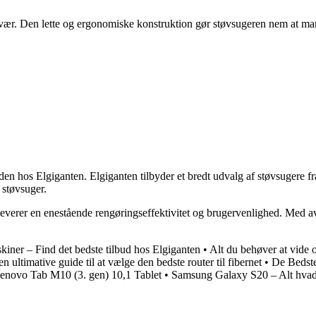
. Den lette og ergonomiske konstruktion gør støvsugeren nem at manøvr
e den hos Elgiganten. Elgiganten tilbyder et bredt udvalg af støvsuge
 støvsuger.
verer en enestående rengøringseffektivitet og brugervenlighed. Med av
iner – Find det bedste tilbud hos Elgiganten
•
Alt du behøver at vide
n ultimative guide til at vælge den bedste router til fibernet
•
De Bedste
enovo Tab M10 (3. gen) 10,1 Tablet
•
Samsung Galaxy S20 – Alt hvad 