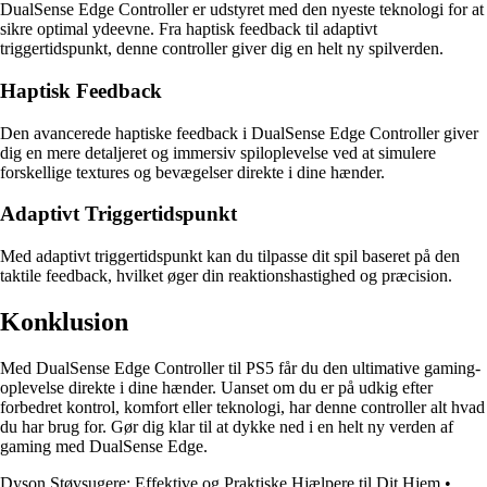
DualSense Edge Controller er udstyret med den nyeste teknologi for at
sikre optimal ydeevne. Fra haptisk feedback til adaptivt
triggertidspunkt, denne controller giver dig en helt ny spilverden.
Haptisk Feedback
Den avancerede haptiske feedback i DualSense Edge Controller giver
dig en mere detaljeret og immersiv spiloplevelse ved at simulere
forskellige textures og bevægelser direkte i dine hænder.
Adaptivt Triggertidspunkt
Med adaptivt triggertidspunkt kan du tilpasse dit spil baseret på den
taktile feedback, hvilket øger din reaktionshastighed og præcision.
Konklusion
Med DualSense Edge Controller til PS5 får du den ultimative gaming-
oplevelse direkte i dine hænder. Uanset om du er på udkig efter
forbedret kontrol, komfort eller teknologi, har denne controller alt hvad
du har brug for. Gør dig klar til at dykke ned i en helt ny verden af
gaming med DualSense Edge.
Dyson Støvsugere: Effektive og Praktiske Hjælpere til Dit Hjem
•