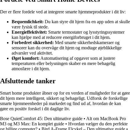
Der er flere fordele ved at integrere smarte hjemmeprodukter i dit liv:
Bequemlichkeit:
Du kan styre dit hjem fra en app uden at skulle
være fysisk til stede.
Energieffektivitet:
Smarte termostater og lysstyringssystemer
kan hjælpe med at reducere energiforbruget i dit hjem.
Forbedret sikkerhed:
Med smarte sikkerhedskameraer og
sensorer kan du overvåge dit hjem og modtage øjeblikkelige
advarsler ved aktivitet.
Øget komfort:
Automatisering af opgaver som at justere
temperaturen eller belysningen skaber en mere behagelig
atmosfære i dit hjem.
Afsluttende tanker
Smart home produkter åbner op for en verden af muligheder for at gøre
dit hjem mere intelligent, sikkert og behageligt. Udforsk de forskellige
smarte hjemmeenheder på markedet og find ud af, hvordan de kan
gøre en positiv forskel i dit daglige liv.
Bose QuietComfort 45: Den ultimative guide
•
Alt om MacBook Pro
M3 og M3 Max: En komplet guide
•
Hvordan vælger du den perfekte
og billige computer?
•
Bird A-Frame Elcykel – Den ultimative guide
•