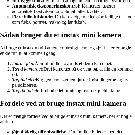
Indbygget blitz:
Perfekt til at tage billeder i dårlige lysforhold.
Automatisk eksponeringskontrol:
Kameraet justerer
automatisk lysstyrken for optimal billedkvalitet.
Flere billedtilstande:
Du kan vælge mellem forskellige tilstande
som f.eks. portræt, makro og landskab.
Sådan bruger du et instax mini kamera
At bruge et instax mini kamera er utroligt nemt og sjovt. Her er nogle
enkle trin til at komme i gang:
Indsæt film:
Åbn filmrullen og indsæt den i kameraet.
Tænd kameraet:
Drej kameraet på og vent på, at filmen kommer
ud.
Tag billedet:
Kig gennem søgeren, juster indstillingerne og tryk
på udløseren.
Tag dit billede:
Lad billedet printe og nyd det øjeblikkeligt.
Fordele ved at bruge instax mini kamera
Der er mange fordele ved at bruge et instax mini kamera, her er nogle
af dem:
Øjeblikkelig tilfredsstillelse:
Du får dine billeder med det