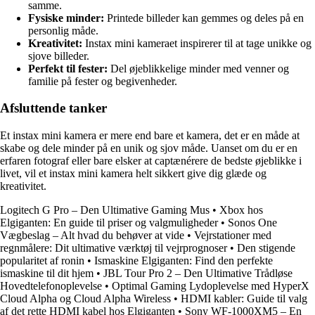
samme.
Fysiske minder:
Printede billeder kan gemmes og deles på en
personlig måde.
Kreativitet:
Instax mini kameraet inspirerer til at tage unikke og
sjove billeder.
Perfekt til fester:
Del øjeblikkelige minder med venner og
familie på fester og begivenheder.
Afsluttende tanker
Et instax mini kamera er mere end bare et kamera, det er en måde at
skabe og dele minder på en unik og sjov måde. Uanset om du er en
erfaren fotograf eller bare elsker at captænérere de bedste øjeblikke i
livet, vil et instax mini kamera helt sikkert give dig glæde og
kreativitet.
Logitech G Pro – Den Ultimative Gaming Mus
•
Xbox hos
Elgiganten: En guide til priser og valgmuligheder
•
Sonos One
Vægbeslag – Alt hvad du behøver at vide
•
Vejrstationer med
regnmålere: Dit ultimative værktøj til vejrprognoser
•
Den stigende
popularitet af ronin
•
Ismaskine Elgiganten: Find den perfekte
ismaskine til dit hjem
•
JBL Tour Pro 2 – Den Ultimative Trådløse
Hovedtelefonoplevelse
•
Optimal Gaming Lydoplevelse med HyperX
Cloud Alpha og Cloud Alpha Wireless
•
HDMI kabler: Guide til valg
af det rette HDMI kabel hos Elgiganten
•
Sony WF-1000XM5 – En