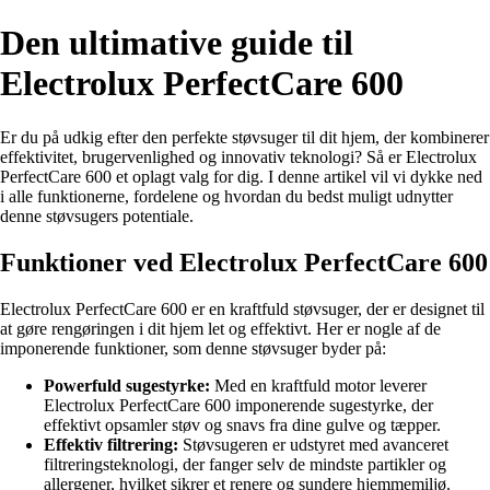
Den ultimative guide til
Electrolux PerfectCare 600
Er du på udkig efter den perfekte støvsuger til dit hjem, der kombinerer
effektivitet, brugervenlighed og innovativ teknologi? Så er Electrolux
PerfectCare 600 et oplagt valg for dig. I denne artikel vil vi dykke ned
i alle funktionerne, fordelene og hvordan du bedst muligt udnytter
denne støvsugers potentiale.
Funktioner ved Electrolux PerfectCare 600
Electrolux PerfectCare 600 er en kraftfuld støvsuger, der er designet til
at gøre rengøringen i dit hjem let og effektivt. Her er nogle af de
imponerende funktioner, som denne støvsuger byder på:
Powerfuld sugestyrke:
Med en kraftfuld motor leverer
Electrolux PerfectCare 600 imponerende sugestyrke, der
effektivt opsamler støv og snavs fra dine gulve og tæpper.
Effektiv filtrering:
Støvsugeren er udstyret med avanceret
filtreringsteknologi, der fanger selv de mindste partikler og
allergener, hvilket sikrer et renere og sundere hjemmemiljø.