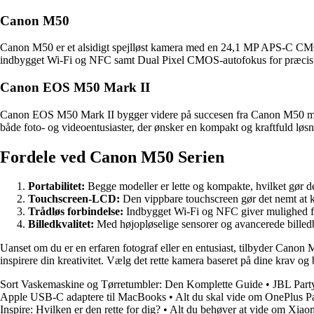
Canon M50
Canon M50 er et alsidigt spejlløst kamera med en 24,1 MP APS-C CMO
indbygget Wi-Fi og NFC samt Dual Pixel CMOS-autofokus for præcis 
Canon EOS M50 Mark II
Canon EOS M50 Mark II bygger videre på succesen fra Canon M50 med 
både foto- og videoentusiaster, der ønsker en kompakt og kraftfuld løsn
Fordele ved Canon M50 Serien
Portabilitet:
Begge modeller er lette og kompakte, hvilket gør de
Touchscreen-LCD:
Den vippbare touchscreen gør det nemt at 
Trådløs forbindelse:
Indbygget Wi-Fi og NFC giver mulighed for
Billedkvalitet:
Med højopløselige sensorer og avancerede billed
Uanset om du er en erfaren fotograf eller en entusiast, tilbyder C
inspirere din kreativitet. Vælg det rette kamera baseret på dine krav o
Sort Vaskemaskine og Tørretumbler: Den Komplette Guide
•
JBL Part
Apple USB-C adaptere til MacBooks
•
Alt du skal vide om OnePlus P
Inspire: Hvilken er den rette for dig?
•
Alt du behøver at vide om Xiao