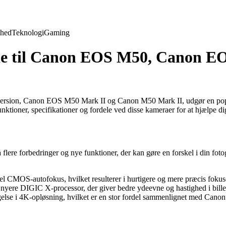
hed
Teknologi
Gaming
de til Canon EOS M50, Canon E
on, Canon EOS M50 Mark II og Canon M50 Mark II, udgør en populær se
 funktioner, specifikationer og fordele ved disse kameraer for at hjælpe 
 forbedringer og nye funktioner, der kan gøre en forskel i din fotogr
CMOS-autofokus, hvilket resulterer i hurtigere og mere præcis fokuse
yere DIGIC X-processor, der giver bedre ydeevne og hastighed i bill
lse i 4K-opløsning, hvilket er en stor fordel sammenlignet med Can