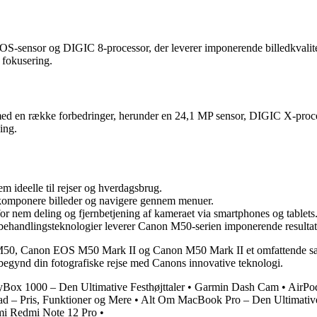
S-sensor og DIGIC 8-processor, der leverer imponerende billedkvalit
fokusering.
en række forbedringer, herunder en 24,1 MP sensor, DIGIC X-processo
ing.
m ideelle til rejser og hverdagsbrug.
komponere billeder og navigere gennem menuer.
 nem deling og fjernbetjening af kameraet via smartphones og tablets
behandlingsteknologier leverer Canon M50-serien imponerende resultat
anon M50, Canon EOS M50 Mark II og Canon M50 Mark II et omfattende 
g begynd din fotografiske rejse med Canons innovative teknologi.
yBox 1000 – Den Ultimative Festhøjttaler
•
Garmin Dash Cam
•
AirPod
ad – Pris, Funktioner og Mere
•
Alt Om MacBook Pro – Den Ultimativ
mi Redmi Note 12 Pro
•