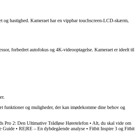
et og hastighed. Kameraet har en vippbar touchscreen-LCD-skærm,
r, forbedret autofokus og 4K-videooptagelse. Kameraet er ideelt til
.
er.
sæt funktioner og muligheder, der kan imødekomme dine behov og
s Pro 2: Den Ultimative Trådløse Høretelefon
•
Alt, du skal vide om
e Guide
•
RE|RE – En dybdegående analyse
•
Fitbit Inspire 3 og Fitbit