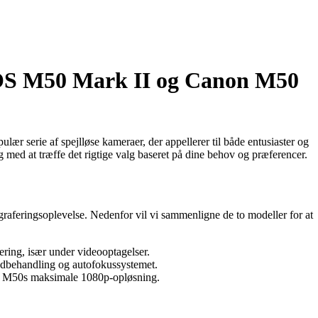
OS M50 Mark II og Canon M50
rie af spejlløse kameraer, der appellerer til både entusiaster og
dig med at træffe det rigtige valg baseret på dine behov og præferencer.
aferingsoplevelse. Nedenfor vil vi sammenligne de to modeller for at
ring, især under videooptagelser.
edbehandling og autofokussystemet.
on M50s maksimale 1080p-opløsning.