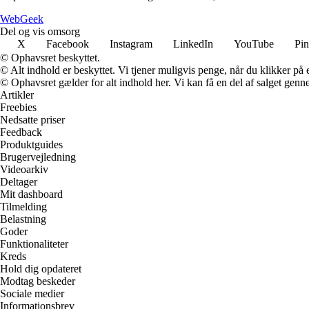
Web
Geek
Del og vis omsorg
X
Facebook
Instagram
LinkedIn
YouTube
Pin
© Ophavsret beskyttet.
© Alt indhold er beskyttet. Vi tjener muligvis penge, når du klikker på e
© Ophavsret gælder for alt indhold her. Vi kan få en del af salget genne
Artikler
Freebies
Nedsatte priser
Feedback
Produktguides
Brugervejledning
Videoarkiv
Deltager
Mit dashboard
Tilmelding
Belastning
Goder
Funktionaliteter
Kreds
Hold dig opdateret
Modtag beskeder
Sociale medier
Informationsbrev