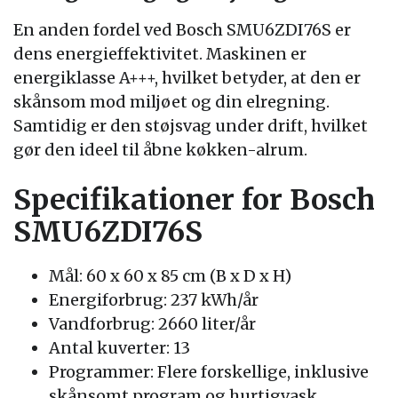
En anden fordel ved Bosch SMU6ZDI76S er
dens energieffektivitet. Maskinen er
energiklasse A+++, hvilket betyder, at den er
skånsom mod miljøet og din elregning.
Samtidig er den støjsvag under drift, hvilket
gør den ideel til åbne køkken-alrum.
Specifikationer for Bosch
SMU6ZDI76S
Mål: 60 x 60 x 85 cm (B x D x H)
Energiforbrug: 237 kWh/år
Vandforbrug: 2660 liter/år
Antal kuverter: 13
Programmer: Flere forskellige, inklusive
skånsomt program og hurtigvask