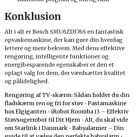
Konklusion
Alt i alt er Bosch SMU6ZDI76S en fantastisk
opvaskemaskine, der kan gøre din hverdag
lettere og mere bekvem. Med dens effektive
rengøring, intelligente funktioner og
energibesparende egenskaber er den et
oplagt valg for dem, der værdsætter kvalitet
og pålidelighed.
Rengøring af TV-skærm: Sådan holder du din
fladskærm ren og fri for støv
•
Pastamaskine
hos Elgiganten
•
iRobot Roomba i3 – Effektiv
Støvsugerrobot til Dit Hjem
•
Alt, du skal vide
om Starlink i Danmark
•
Babyalarmer – Din
guide til at vælge den perfekte babyalarm
•