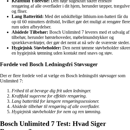
Kraftfuld Ydeevne:
Den høje sugekraft sikrer effektiv
rengøring af alle overflader i dit hjem, herunder tæpper, trægulve
og fliser.
Lang Batteritid:
Med det udskiftelige lithium-ion-batteri får du
op til 60 minutters driftstid, hvilket gør det muligt at rengøre flere
rum uden afbrydelser.
Alsidede Tilbehør:
Bosch Unlimited 7 leveres med et udvalg af
tilbehør, herunder børstehoveder, møbelmundstykker og
sprækkeværktøjer, der gør det nemt at nå selv de sværeste steder.
Hygiejnisk Støvbeholder:
Den nemt tømme støvbeholder sikrer
en hygiejnisk tømning uden kontakt med snavs og støv.
Fordele ved Bosch Ledningsfri Støvsuger
Der er flere fordele ved at vælge en Bosch ledningsfri støvsuger som
Unlimited 7:
Frihed til at bevæge dig frit uden ledninger.
Kraftfuld sugeevne for effektiv rengøring.
Lang batteritid for længere rengøringssessioner.
Alsidede tilbehør til rengøring af alle overflader.
Hygiejnisk støvbeholder for nem og ren tømning.
Bosch Unlimited 7 Test: Hvad Siger