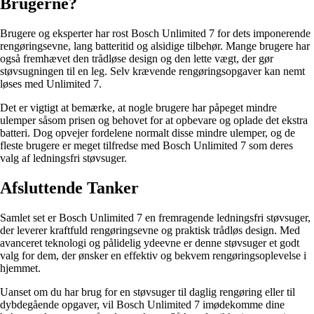
Brugerne?
Brugere og eksperter har rost Bosch Unlimited 7 for dets imponerende
rengøringsevne, lang batteritid og alsidige tilbehør. Mange brugere har
også fremhævet den trådløse design og den lette vægt, der gør
støvsugningen til en leg. Selv krævende rengøringsopgaver kan nemt
løses med Unlimited 7.
Det er vigtigt at bemærke, at nogle brugere har påpeget mindre
ulemper såsom prisen og behovet for at opbevare og oplade det ekstra
batteri. Dog opvejer fordelene normalt disse mindre ulemper, og de
fleste brugere er meget tilfredse med Bosch Unlimited 7 som deres
valg af ledningsfri støvsuger.
Afsluttende Tanker
Samlet set er Bosch Unlimited 7 en fremragende ledningsfri støvsuger,
der leverer kraftfuld rengøringsevne og praktisk trådløs design. Med
avanceret teknologi og pålidelig ydeevne er denne støvsuger et godt
valg for dem, der ønsker en effektiv og bekvem rengøringsoplevelse i
hjemmet.
Uanset om du har brug for en støvsuger til daglig rengøring eller til
dybdegående opgaver, vil Bosch Unlimited 7 imødekomme dine