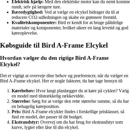
Elektrisk hjælp:
Med den elektriske motor kan du nemt komme
rundt, selv på længere ture.
Bæredygtighed:
Ved at vælge en elcykel bidrager du til at
reducere CO2-udledningen og skabe en grønnere fremtid.
Kvalitetskomponenter:
Bird er kendt for at bruge pålidelige
materialer og komponenter, hvilket sikrer en lang levetid og god
køreoplevelse.
Købsguide til Bird A-Frame Elcykel
Hvordan vælger du den rigtige Bird A-Frame
Elcykel?
Det er vigtigt at overveje dine behov og præferencer, når du vælger en
Bird A-Frame elcykel. Her er nogle faktorer, du bør tage hensyn til:
Kørebehov:
Hvor langt planlægger du at køre på cyklen? Vælg
en model med tilstrækkelig rækkevidde.
Størrelse:
Sørg for at vælge den rette størrelse ramme, så du har
en behagelig køreposition.
Pris:
Bird A-Frame elcykler findes i forskellige prisklasser, så
find en model, der passer til dit budget.
Ekstraudstyr:
Overvej om du har brug for ekstraudstyr som
kurve, lygter eller låse til din elcykel.