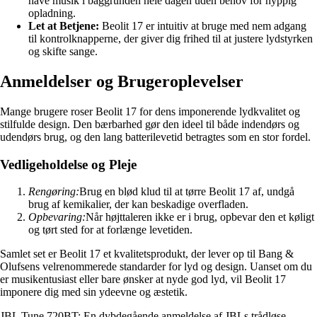
have musik i baggrunden hele dagen uden behov for hyppig
opladning.
Let at Betjene:
Beolit 17 er intuitiv at bruge med nem adgang
til kontrolknapperne, der giver dig frihed til at justere lydstyrken
og skifte sange.
Anmeldelser og Brugeroplevelser
Mange brugere roser Beolit 17 for dens imponerende lydkvalitet og
stilfulde design. Den bærbarhed gør den ideel til både indendørs og
udendørs brug, og den lang batterilevetid betragtes som en stor fordel.
Vedligeholdelse og Pleje
Rengøring:
Brug en blød klud til at tørre Beolit 17 af, undgå
brug af kemikalier, der kan beskadige overfladen.
Opbevaring:
Når højttaleren ikke er i brug, opbevar den et køligt
og tørt sted for at forlænge levetiden.
Samlet set er Beolit 17 et kvalitetsprodukt, der lever op til Bang &
Olufsens velrenommerede standarder for lyd og design. Uanset om du
er musikentusiast eller bare ønsker at nyde god lyd, vil Beolit 17
imponere dig med sin ydeevne og æstetik.
JBL Tune 720BT: En dybdegående anmeldelse af JBLs trådløse