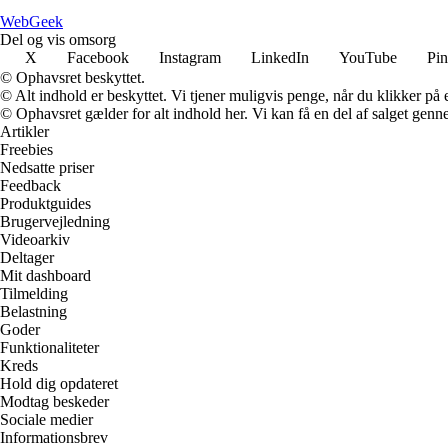
Web
Geek
Del og vis omsorg
X
Facebook
Instagram
LinkedIn
YouTube
Pin
© Ophavsret beskyttet.
© Alt indhold er beskyttet. Vi tjener muligvis penge, når du klikker på e
© Ophavsret gælder for alt indhold her. Vi kan få en del af salget genne
Artikler
Freebies
Nedsatte priser
Feedback
Produktguides
Brugervejledning
Videoarkiv
Deltager
Mit dashboard
Tilmelding
Belastning
Goder
Funktionaliteter
Kreds
Hold dig opdateret
Modtag beskeder
Sociale medier
Informationsbrev