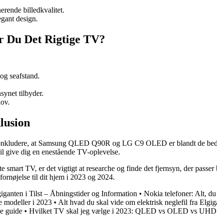
rende billedkvalitet.
gant design.
r Du Det Rigtige TV?
 og seafstand.
synet tilbyder.
hov.
lusion
i konkludere, at Samsung QLED Q90R og LG C9 OLED er blandt de beds
 vil give dig en enestående TV-oplevelse.
te smart TV, er det vigtigt at researche og finde det fjernsyn, der passe
fornøjelse til dit hjem i 2023 og 2024.
iganten i Tilst – Åbningstider og Information
•
Nokia telefoner: Alt, d
 modeller i 2023
•
Alt hvad du skal vide om elektrisk neglefil fra Elgi
e guide
•
Hvilket TV skal jeg vælge i 2023: QLED vs OLED vs UHD