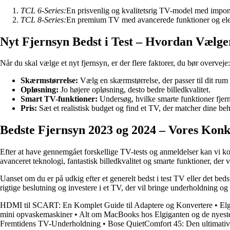
TCL 6-Series:
En prisvenlig og kvalitetsrig TV-model med impone
TCL 8-Series:
En premium TV med avancerede funktioner og ele
Nyt Fjernsyn Bedst i Test – Hvordan Vælge
Når du skal vælge et nyt fjernsyn, er der flere faktorer, du bør overveje:
Skærmstørrelse:
Vælg en skærmstørrelse, der passer til dit rum
Opløsning:
Jo højere opløsning, desto bedre billedkvalitet.
Smart TV-funktioner:
Undersøg, hvilke smarte funktioner fjern
Pris:
Sæt et realistisk budget og find et TV, der matcher dine be
Bedste Fjernsyn 2023 og 2024 – Vores Konk
Efter at have gennemgået forskellige TV-tests og anmeldelser kan v
avanceret teknologi, fantastisk billedkvalitet og smarte funktioner, der
Uanset om du er på udkig efter et generelt bedst i test TV eller det beds
rigtige beslutning og investere i et TV, der vil bringe underholdning og 
HDMI til SCART: En Komplet Guide til Adaptere og Konvertere
•
Elg
mini opvaskemaskiner
•
Alt om MacBooks hos Elgiganten og de nyeste
Fremtidens TV-Underholdning
•
Bose QuietComfort 45: Den ultimativ