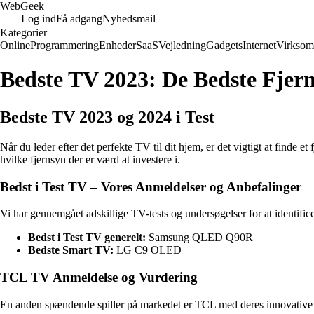
Web
Geek
Log ind
Få adgang
Nyhedsmail
Kategorier
Online
Programmering
Enheder
SaaS
Vejledning
Gadgets
Internet
Virksom
Bedste TV 2023: De Bedste Fjern
Bedste TV 2023 og 2024 i Test
Når du leder efter det perfekte TV til dit hjem, er det vigtigt at finde 
hvilke fjernsyn der er værd at investere i.
Bedst i Test TV – Vores Anmeldelser og Anbefalinger
Vi har gennemgået adskillige TV-tests og undersøgelser for at identifice
Bedst i Test TV generelt:
Samsung QLED Q90R
Bedste Smart TV:
LG C9 OLED
TCL TV Anmeldelse og Vurdering
En anden spændende spiller på markedet er TCL med deres innovative TV