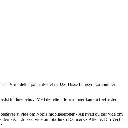
te TV-modeller på markedet i 2023. Disse fjernsyn kombinerer
r bedst til dine behov. Med de rette informationer kan du træffe den
u behøver at vide om Nokia mobiltelefoner
•
Alt hvad du bør vide om
ganten
•
Alt, du skal vide om Starlink i Danmark
•
Allente: Din Vej til
•