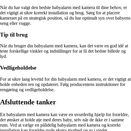
Når du har valgt den bedste babyalarm med kamera til dine behov, er
det vigtigt at sikre korrekt installation og brug. Sørg for at placere
kameraet på en strategisk position, så du har optimalt syn over babyens
seng eller vugge.
Tip til brug
Når du bruger din babyalarm med kamera, kan det være en god idé at
teste forskellige vinkler og indstillinger for at få det bedste billede og
lyd.
Vedligeholdelse
For at sikre lang levetid for din babyalarm med kamera, er det vigtigt at
holde enheden ren og opdateret. Følg producentens instruktioner for
rengøring og vedligeholdelse.
Afsluttende tanker
En babyalarm med kamera kan være en uvurderlig hjælp for forældre,
der ønsker at holde øje med deres baby, selv når de ikke er i samme
rum. Ved at vælge en pålidelig babyalarm med kamera og korrekt
installation kan forældre nyde ekstra tryghed og ro i sindet.