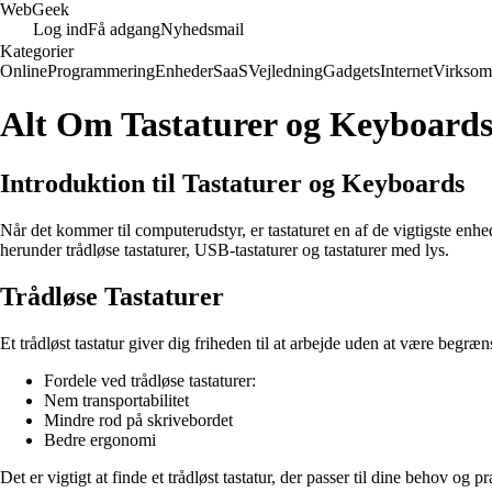
Web
Geek
Log ind
Få adgang
Nyhedsmail
Kategorier
Online
Programmering
Enheder
SaaS
Vejledning
Gadgets
Internet
Virksom
Alt Om Tastaturer og Keyboards:
Introduktion til Tastaturer og Keyboards
Når det kommer til computerudstyr, er tastaturet en af de vigtigste enhed
herunder trådløse tastaturer, USB-tastaturer og tastaturer med lys.
Trådløse Tastaturer
Et trådløst tastatur giver dig friheden til at arbejde uden at være begr
Fordele ved trådløse tastaturer:
Nem transportabilitet
Mindre rod på skrivebordet
Bedre ergonomi
Det er vigtigt at finde et trådløst tastatur, der passer til dine behov og