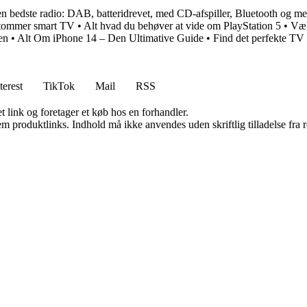
den bedste radio: DAB, batteridrevet, med CD-afspiller, Bluetooth og m
3 tommer smart TV
•
Alt hvad du behøver at vide om PlayStation 5
•
Væk
en
•
Alt Om iPhone 14 – Den Ultimative Guide
•
Find det perfekte TV
terest
TikTok
Mail
RSS
t link og foretager et køb hos en forhandler.
m produktlinks. Indhold må ikke anvendes uden skriftlig tilladelse fra r