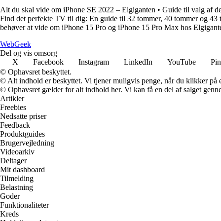
Alt du skal vide om iPhone SE 2022 – Elgiganten
•
Guide til valg af 
Find det perfekte TV til dig: En guide til 32 tommer, 40 tommer og 4
behøver at vide om iPhone 15 Pro og iPhone 15 Pro Max hos Elgigant
Web
Geek
Del og vis omsorg
X
Facebook
Instagram
LinkedIn
YouTube
Pin
© Ophavsret beskyttet.
© Alt indhold er beskyttet. Vi tjener muligvis penge, når du klikker på e
© Ophavsret gælder for alt indhold her. Vi kan få en del af salget genne
Artikler
Freebies
Nedsatte priser
Feedback
Produktguides
Brugervejledning
Videoarkiv
Deltager
Mit dashboard
Tilmelding
Belastning
Goder
Funktionaliteter
Kreds