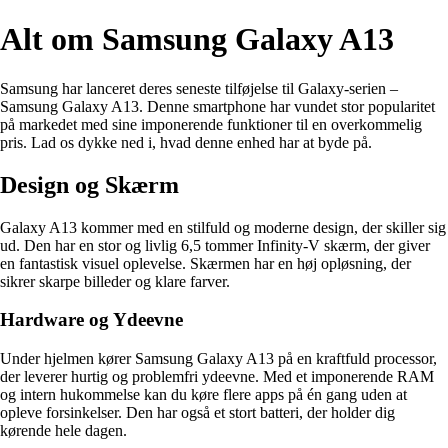
Alt om Samsung Galaxy A13
Samsung har lanceret deres seneste tilføjelse til Galaxy-serien –
Samsung Galaxy A13. Denne smartphone har vundet stor popularitet
på markedet med sine imponerende funktioner til en overkommelig
pris. Lad os dykke ned i, hvad denne enhed har at byde på.
Design og Skærm
Galaxy A13 kommer med en stilfuld og moderne design, der skiller sig
ud. Den har en stor og livlig 6,5 tommer Infinity-V skærm, der giver
en fantastisk visuel oplevelse. Skærmen har en høj opløsning, der
sikrer skarpe billeder og klare farver.
Hardware og Ydeevne
Under hjelmen kører Samsung Galaxy A13 på en kraftfuld processor,
der leverer hurtig og problemfri ydeevne. Med et imponerende RAM
og intern hukommelse kan du køre flere apps på én gang uden at
opleve forsinkelser. Den har også et stort batteri, der holder dig
kørende hele dagen.