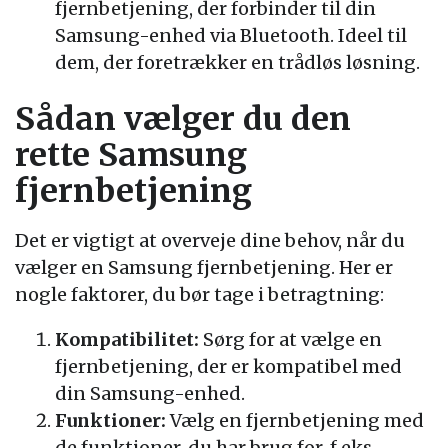
fjernbetjening, der forbinder til din
Samsung-enhed via Bluetooth. Ideel til
dem, der foretrækker en trådløs løsning.
Sådan vælger du den
rette Samsung
fjernbetjening
Det er vigtigt at overveje dine behov, når du
vælger en Samsung fjernbetjening. Her er
nogle faktorer, du bør tage i betragtning:
Kompatibilitet:
Sørg for at vælge en
fjernbetjening, der er kompatibel med
din Samsung-enhed.
Funktioner:
Vælg en fjernbetjening med
de funktioner, du har brug for, f.eks.