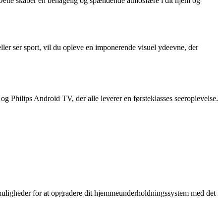
 Dette skaber en behagelig og spændende atmosfære i dit hjem og
 eller ser sport, vil du opleve en imponerende visuel ydeevne, der
g Philips Android TV, der alle leverer en førsteklasses seeroplevelse.
de muligheder for at opgradere dit hjemmeunderholdningssystem med det