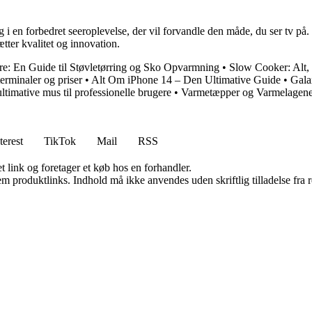
g i en forbedret seeroplevelse, der vil forvandle den måde, du ser tv p
tter kvalitet og innovation.
re: En Guide til Støvletørring og Sko Opvarmning
•
Slow Cooker: Alt,
terminaler og priser
•
Alt Om iPhone 14 – Den Ultimative Guide
•
Gala
imative mus til professionelle brugere
•
Varmetæpper og Varmelagener
terest
TikTok
Mail
RSS
t link og foretager et køb hos en forhandler.
m produktlinks. Indhold må ikke anvendes uden skriftlig tilladelse fra r