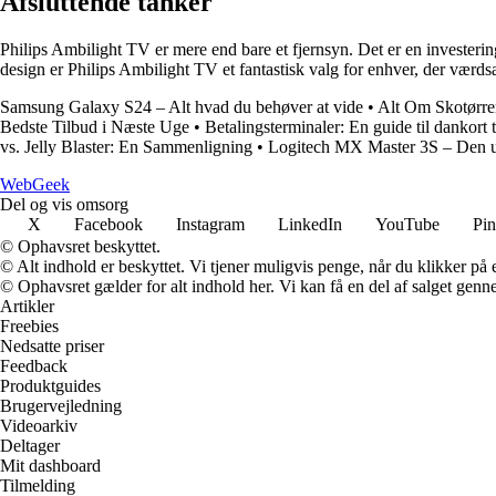
Afsluttende tanker
Philips Ambilight TV er mere end bare et fjernsyn. Det er en investerin
design er Philips Ambilight TV et fantastisk valg for enhver, der værdsæ
Samsung Galaxy S24 – Alt hvad du behøver at vide
•
Alt Om Skotørre
Bedste Tilbud i Næste Uge
•
Betalingsterminaler: En guide til dankort 
vs. Jelly Blaster: En Sammenligning
•
Logitech MX Master 3S – Den ult
Web
Geek
Del og vis omsorg
X
Facebook
Instagram
LinkedIn
YouTube
Pin
© Ophavsret beskyttet.
© Alt indhold er beskyttet. Vi tjener muligvis penge, når du klikker på e
© Ophavsret gælder for alt indhold her. Vi kan få en del af salget genne
Artikler
Freebies
Nedsatte priser
Feedback
Produktguides
Brugervejledning
Videoarkiv
Deltager
Mit dashboard
Tilmelding