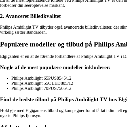
En af de mest iøjnefaldende fordele ved Philips Ambilight TV er den u
forbedrer din seeroplevelse markant.
2. Avanceret Billedkvalitet
Philips Ambilight TV tilbyder også avancerede billedkvaliteter, der sikr
virkelig sætter standarden.
Populære modeller og tilbud på Philips Am
Elgiganten er en af de førende forhandlere af Philips Ambilight TV i D
Nogle af de mest populære modeller inkluderer:
Philips Ambilight 65PUS8545/12
Philips Ambilight 55OLED805/12
Philips Ambilight 70PUS7505/12
Find de bedste tilbud på Philips Ambilight TV hos Elg
Hold øje med Elgigantens tilbud og kampagner for at få fat i din helt 
nyeste Philips fjernsyn.