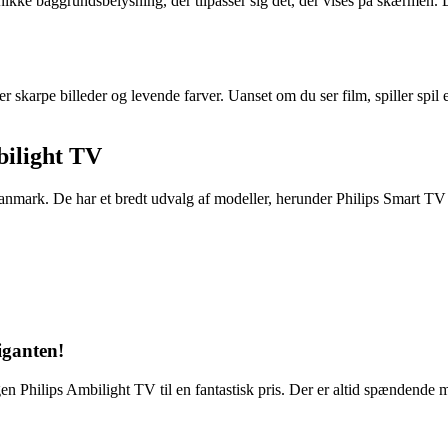
nikke baggrundsbelysning, der tilpasser sig det, der vises på skærmen.
er skarpe billeder og levende farver. Uanset om du ser film, spiller spil
bilight TV
anmark. De har et bredt udvalg af modeller, herunder Philips Smart TV o
iganten!
egen Philips Ambilight TV til en fantastisk pris. Der er altid spænden