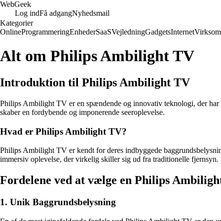
Web
Geek
Log ind
Få adgang
Nyhedsmail
Kategorier
Online
Programmering
Enheder
SaaS
Vejledning
Gadgets
Internet
Virksom
Alt om Philips Ambilight TV
Introduktion til Philips Ambilight TV
Philips Ambilight TV er en spændende og innovativ teknologi, der har
skaber en fordybende og imponerende seeroplevelse.
Hvad er Philips Ambilight TV?
Philips Ambilight TV er kendt for deres indbyggede baggrundsbelysnin
immersiv oplevelse, der virkelig skiller sig ud fra traditionelle fjernsyn.
Fordelene ved at vælge en Philips Ambilig
1. Unik Baggrundsbelysning