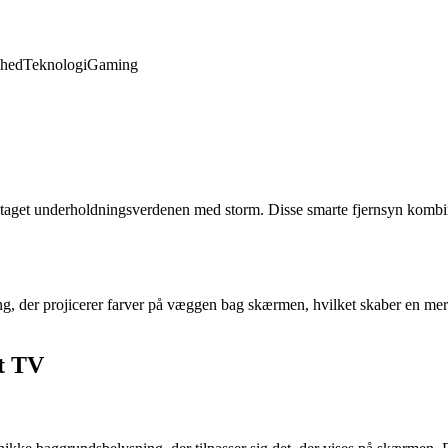
hed
Teknologi
Gaming
 taget underholdningsverdenen med storm. Disse smarte fjernsyn kombin
g, der projicerer farver på væggen bag skærmen, hvilket skaber en mer
ht TV