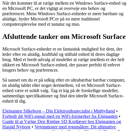
Når det kommer til at vælge mellem en Windows Surface-enhed og
en Microsoft PC, er det vigtigt at overveje ens behov og
præferencer. Mens Windows Surface-enheder er mere bærbare og
alsidige, byder Microsoft PCer på en mere traditionel
computeroplevelse med et tastatur og mus.
Afsluttende tanker om Microsoft Surface
Microsoft Surface-enheder er en fantastisk mulighed for dem, der
leder efter en alsidig, kraftfuld og stilfuld enhed til deres daglige
brug. Med et bredt udvalg af modeller at vælge imellem er der helt
sikkert en Microsoft Surface-enhed, der passer perfekt til enhver
brugers behov og præferencer.
Så uanset om du er på udkig efter en ultrabærbar bærbar computer,
en alsidig tablet eller noget derimellem, vil en Microsoft Surface-
enhed være et solidt valg. Tag et kig på de forskellige modeller,
sammenlign specifikationer og find den ideelle Microsoft Surface-
enhed til dig.
Elgiganten Silkeborg – Din Elektronikspecialist i Midtjylland
•
Forbedr dit WiFi-signal med en WiFi-forstærker fra Elgiganten
•
Guide til at Vælge Den Rigtige SD Kortlæser hos Elgiganten og
Harald Nyborg
•
Vejrstationer med regnmålere: Dit ultimative