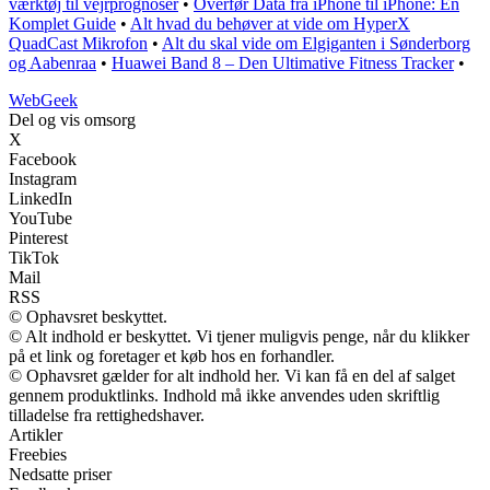
værktøj til vejrprognoser
•
Overfør Data fra iPhone til iPhone: En
Komplet Guide
•
Alt hvad du behøver at vide om HyperX
QuadCast Mikrofon
•
Alt du skal vide om Elgiganten i Sønderborg
og Aabenraa
•
Huawei Band 8 – Den Ultimative Fitness Tracker
•
Web
Geek
Del og vis omsorg
X
Facebook
Instagram
LinkedIn
YouTube
Pinterest
TikTok
Mail
RSS
© Ophavsret beskyttet.
© Alt indhold er beskyttet. Vi tjener muligvis penge, når du klikker
på et link og foretager et køb hos en forhandler.
© Ophavsret gælder for alt indhold her. Vi kan få en del af salget
gennem produktlinks. Indhold må ikke anvendes uden skriftlig
tilladelse fra rettighedshaver.
Artikler
Freebies
Nedsatte priser