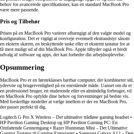
behov for avancerede specifikationer, kan en standard MacBook Pro
være mere passende.
Pris og Tilbehør
Prisen på en MacBook Pro varierer afhængigt af den valgte model og
konfiguration. Det er vigtigt at overveje eventuelt ekstraudstyr såsom
en ekstern skærm, en beskyttende taske eller et eksternt tastatur for at
få mest muligt ud af din MacBook Pro. Apple tilbyder også et bredt
udvalg af software og apps, der kan forbedre din arbejdsoplevelse.
Opsummering
MacBook Pro er en førsteklasses bærbar computer, der kombinerer stil,
ydeevne og brugervenlighed på en enestående måde. Uanset om du er
en professionel bruger, en studerende eller en almindelig forbruger, vil
en MacBook Pro opfylde dine behov og forventninger på bedste vis.
Med forskellige modeller at vælge imellem er der en MacBook Pro,
der passer perfekt til dig.
Logitech G Pro X Wireless – Det ultimative trådløse gaming headset
•
HP Pavilion Gaming Desktop og HP Pavilion Gaming PC: En
Omfattende Gennemgang
•
Razer Huntsman Mini – Det Ultimative
Gaming Tastatur til Gaming-Entusiaster
•
Samsung Galaxy A12 – Den