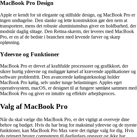
MacBook Pro Design
Apple er kendt for sit elegante og stilfulde design, og MacBook Pro er
ingen undtagelse. Den slanke og lette konstruktion gør den nem at
transportere, mens det robuste aluminiumshus giver en holdbarhed, der
modstår daglig slitage. Den Retina-skærm, der leveres med MacBook
Pro, er en af de bedste i branchen med levende farver og skarp
opløsning.
Ydeevne og Funktioner
MacBook Pro er drevet af kraftfulde processorer og grafikkort, der
sikrer hurtig ydeevne og muliggør kørsel af krævende applikationer og
software problemfrit. Den avancerede kølingsteknologi holder
MacBook Pro kølig, selv under tunge belastninger. Apples eget
operativsystem, macOS, er designet til at fungere sømløst sammen med
MacBook Pro og giver en intuitiv og effektiv arbejdsproces.
Valg af MacBook Pro
Når du skal vælge din MacBook Pro, er det vigtigt at overveje dine
behov og budget. Hvis du har brug for maksimal ydeevne og de nyeste
funktioner, kan MacBook Pro Max være det rigtige valg for dig. Hvis
du primært bruger computeren til dagligdags opgaver og ikke har