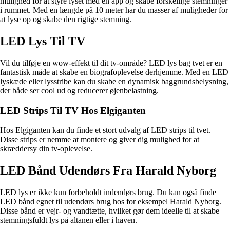
mulighed for at styre lyset med en app og skabe forskellige stemninger
i rummet. Med en længde på 10 meter har du masser af muligheder for
at lyse op og skabe den rigtige stemning.
LED Lys Til TV
Vil du tilføje en wow-effekt til dit tv-område? LED lys bag tvet er en
fantastisk måde at skabe en biografoplevelse derhjemme. Med en LED
lyskæde eller lysstribe kan du skabe en dynamisk baggrundsbelysning,
der både ser cool ud og reducerer øjenbelastning.
LED Strips Til TV Hos Elgiganten
Hos Elgiganten kan du finde et stort udvalg af LED strips til tvet.
Disse strips er nemme at montere og giver dig mulighed for at
skræddersy din tv-oplevelse.
LED Bånd Udendørs Fra Harald Nyborg
LED lys er ikke kun forbeholdt indendørs brug. Du kan også finde
LED bånd egnet til udendørs brug hos for eksempel Harald Nyborg.
Disse bånd er vejr- og vandtætte, hvilket gør dem ideelle til at skabe
stemningsfuldt lys på altanen eller i haven.