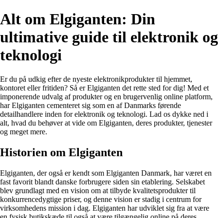
Alt om Elgiganten: Din
ultimative guide til elektronik og
teknologi
Er du på udkig efter de nyeste elektronikprodukter til hjemmet,
kontoret eller fritiden? Så er Elgiganten det rette sted for dig! Med et
imponerende udvalg af produkter og en brugervenlig online platform,
har Elgiganten cementeret sig som en af Danmarks førende
detailhandlere inden for elektronik og teknologi. Lad os dykke ned i
alt, hvad du behøver at vide om Elgiganten, deres produkter, tjenester
og meget mere.
Historien om Elgiganten
Elgiganten, der også er kendt som Elgiganten Danmark, har været en
fast favorit blandt danske forbrugere siden sin etablering. Selskabet
blev grundlagt med en vision om at tilbyde kvalitetsprodukter til
konkurrencedygtige priser, og denne vision er stadig i centrum for
virksomhedens mission i dag. Elgiganten har udviklet sig fra at være
en fysisk butikskæde til også at være tilgængelig online på deres