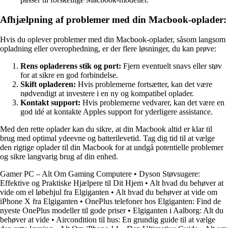
Afhjælpning af problemer med din Macbook-oplader:
Hvis du oplever problemer med din Macbook-oplader, såsom langsom
opladning eller overophedning, er der flere løsninger, du kan prøve:
Rens opladerens stik og port:
Fjern eventuelt snavs eller støv
for at sikre en god forbindelse.
Skift opladeren:
Hvis problemerne fortsætter, kan det være
nødvendigt at investere i en ny og kompatibel oplader.
Kontakt support:
Hvis problemerne vedvarer, kan det være en
god idé at kontakte Apples support for yderligere assistance.
Med den rette oplader kan du sikre, at din Macbook altid er klar til
brug med optimal ydeevne og batterilevetid. Tag dig tid til at vælge
den rigtige oplader til din Macbook for at undgå potentielle problemer
og sikre langvarig brug af din enhed.
Gamer PC – Alt Om Gaming Computere
•
Dyson Støvsugere:
Effektive og Praktiske Hjælpere til Dit Hjem
•
Alt hvad du behøver at
vide om el løbehjul fra Elgiganten
•
Alt hvad du behøver at vide om
iPhone X fra Elgiganten
•
OnePlus telefoner hos Elgiganten: Find de
nyeste OnePlus modeller til gode priser
•
Elgiganten i Aalborg: Alt du
behøver at vide
•
Aircondition til hus: En grundig guide til at vælge