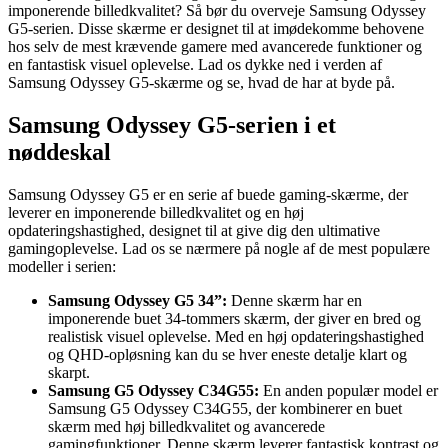
imponerende billedkvalitet? Så bør du overveje Samsung Odyssey
G5-serien. Disse skærme er designet til at imødekomme behovene
hos selv de mest krævende gamere med avancerede funktioner og
en fantastisk visuel oplevelse. Lad os dykke ned i verden af
Samsung Odyssey G5-skærme og se, hvad de har at byde på.
Samsung Odyssey G5-serien i et
nøddeskal
Samsung Odyssey G5 er en serie af buede gaming-skærme, der
leverer en imponerende billedkvalitet og en høj
opdateringshastighed, designet til at give dig den ultimative
gamingoplevelse. Lad os se nærmere på nogle af de mest populære
modeller i serien:
Samsung Odyssey G5 34”:
Denne skærm har en
imponerende buet 34-tommers skærm, der giver en bred og
realistisk visuel oplevelse. Med en høj opdateringshastighed
og QHD-opløsning kan du se hver eneste detalje klart og
skarpt.
Samsung G5 Odyssey C34G55:
En anden populær model er
Samsung G5 Odyssey C34G55, der kombinerer en buet
skærm med høj billedkvalitet og avancerede
gamingfunktioner. Denne skærm leverer fantastisk kontrast og