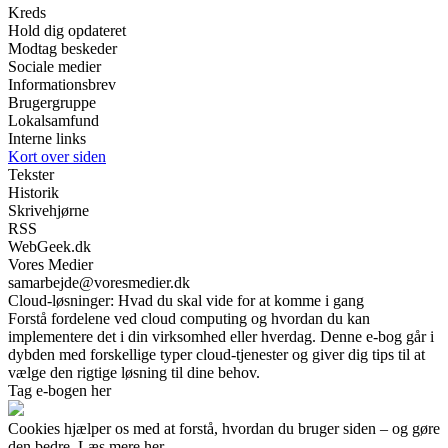
Kreds
Hold dig opdateret
Modtag beskeder
Sociale medier
Informationsbrev
Brugergruppe
Lokalsamfund
Interne links
Kort over siden
Tekster
Historik
Skrivehjørne
RSS
WebGeek.dk
Vores Medier
samarbejde@voresmedier.dk
Cloud-løsninger: Hvad du skal vide for at komme i gang
Forstå fordelene ved cloud computing og hvordan du kan
implementere det i din virksomhed eller hverdag. Denne e-bog går i
dybden med forskellige typer cloud-tjenester og giver dig tips til at
vælge den rigtige løsning til dine behov.
Tag e-bogen her
Cookies hjælper os med at forstå, hvordan du bruger siden – og gøre
den bedre. Læs mere her.