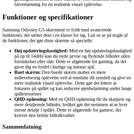
farvemætning for en realistisk visuel oplevelse.
Funktioner og specifikationer
Samsung Odyssey G5-skærmene er fyldt med avancerede
funktioner, der sætter dem i en klasse for sig. Lad os se på nogle af
de funktioner, der gør disse skærme så specielle:
Høj opdateringshastighed:
Med en høj opdateringshastighed
på op til 144Hz kan du nyde jævne og flydende billeder uden
forsinkelser eller slør. Dette er afgørende for gaming, da det
giver dig en fordel i hurtige og intense spil.
Buet skærm:
Den buede skærm skaber en mere
indlevelsesrig oplevelse ved at omslutte dit synsfelt og give en
mere realistisk visuel oplevelse. Dette gør det lettere at
fokusere på spillet og kan reducere øjenbelastning under lange
spillesessioner.
QHD-opløsning:
Med en QHD-opløsning får du skarpere og
mere detaljerede billeder, hvilket gør det nemmere at se hver
eneste detalje i spillet. Dette er afgørende for gamere, der
kræver den bedste billedkvalitet.
Sammenfatning