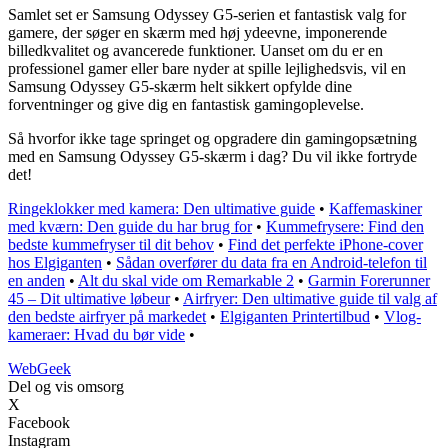
Samlet set er Samsung Odyssey G5-serien et fantastisk valg for
gamere, der søger en skærm med høj ydeevne, imponerende
billedkvalitet og avancerede funktioner. Uanset om du er en
professionel gamer eller bare nyder at spille lejlighedsvis, vil en
Samsung Odyssey G5-skærm helt sikkert opfylde dine
forventninger og give dig en fantastisk gamingoplevelse.
Så hvorfor ikke tage springet og opgradere din gamingopsætning
med en Samsung Odyssey G5-skærm i dag? Du vil ikke fortryde
det!
Ringeklokker med kamera: Den ultimative guide
•
Kaffemaskiner
med kværn: Den guide du har brug for
•
Kummefrysere: Find den
bedste kummefryser til dit behov
•
Find det perfekte iPhone-cover
hos Elgiganten
•
Sådan overfører du data fra en Android-telefon til
en anden
•
Alt du skal vide om Remarkable 2
•
Garmin Forerunner
45 – Dit ultimative løbeur
•
Airfryer: Den ultimative guide til valg af
den bedste airfryer på markedet
•
Elgiganten Printertilbud
•
Vlog-
kameraer: Hvad du bør vide
•
Web
Geek
Del og vis omsorg
X
Facebook
Instagram