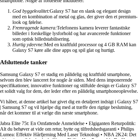
smartphone. Nogle af fordelene inkluderer:
God byggekvalitet:
Galaxy S7 har en slank og elegant design
med en kombination af metal og glas, der giver den et premium-
look og følelse.
Fremragende kamera:
Telefonens kamera leverer fantastiske
billeder i forskellige lysforhold og har avancerede funktioner
som optisk billedstabilisering.
Hurtig ydeevne:
Med en kraftfuld processor og 4 GB RAM kan
Galaxy S7 køre alle dine apps og spil glat og hurtigt.
Afsluttende tanker
Samsung Galaxy S7 er stadig en pålidelig og kraftfuld smartphone,
selvom den blev lanceret for nogle år siden. Med dens imponerende
specifikationer, innovative funktioner og stilfulde design er Galaxy S7
et solidt valg for dem, der leder efter en pålidelig smartphoneoplevelse.
Vi håber, at denne artikel har givet dig en detaljeret indsigt i Galaxy S7
| Samsung S7 og vil hjælpe dig med at træffe den rigtige beslutning,
når det kommer til at vælge din næste smartphone.
Jabra Elite 75t: En Omfattende Anmeldelse
•
Elgiganten Returpolitik:
Alt du behøver at vide om retur, bytte og tilfredshedsgaranti
•
Philips
Lumea: Effektiv Hårfjerning Med Laser Teknologi
•
NBA 2K24: Det