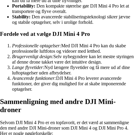
kan du få mere ud af dine flyvninger.
Portability:
Den kompakte størrelse gør DJI Mini 4 Pro let at
transportere og flyve overalt.
Stability:
Den avancerede stabiliseringsteknologi sikrer jævne
og stabile optagelser, selv i urolige forhold.
Fordele ved at vælge DJI Mini 4 Pro
Professionelle optagelser:
Med DJI Mini 4 Pro kan du skabe
professionelle luftfotos og videoer med letthed.
Brugervenligt design:
Selv nybegyndere kan let mestre styringen
af denne drone takket være det intuitive design.
Lange flyvetider:
Nyd længere flyvetider og få mere ud af dine
luftoptagelser uden afbrydelser.
Avancerede funktioner:
DJI Mini 4 Pro leverer avancerede
funktioner, der giver dig mulighed for at skabe imponerende
optagelser.
Sammenligning med andre DJI Mini-
droner
Selvom DJI Mini 4 Pro er en topfavorit, er det værd at sammenligne
den med andre DJI Mini-droner som DJI Mini 4 og DJI Mini Pro 4.
Her er nogle nøgleforskelle: