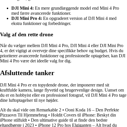
DJI Mini 4:
En mere grundlæggende model end Mini 4 Pro
med færre avancerede funktioner.
DJI Mini Pro 4:
En opgraderet version af DJI Mini 4 med
ekstra funktioner og forbedringer.
Valg af den rette drone
Når du vælger mellem DJI Mini 4 Pro, DJI Mini 4 eller DJI Mini Pro
4, er det vigtigt at overveje dine specifikke behov og budget. Hvis du
prioriterer avancerede funktioner og professionelle optagelser, kan DJI
Mini 4 Pro være det ideelle valg for dig.
Afsluttende tanker
DJI Mini 4 Pro er en topydende drone, der imponerer med sit
kraftfulde kamera, lange flyvetid og brugervenlige design. Uanset om
du er en hobbyist eller en professionel fotograf, vil DJI Mini 4 Pro tage
dine luftoptagelser til nye højder.
Alt du skal vide om Remarkable 2
•
Ooni Koda 16 – Den Perfekte
Pizzaovn Til Hjemmebrug
•
Holdit Covers til iPhone: Beskyt din
iPhone stilfuldt
•
Den ultimative guide til at finde den bedste
eltandbørste i 2023
•
iPhone 12 Pro hos Elgiganten – Alt hvad du