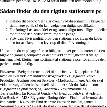
stationære pcer med 16GB RAM for at finde den rette model til dig.
Sådan finder du den rigtige stationære pc
Definér dit behov: Vær klar over, hvad du primært vil bruge din
stationære pc til, så du kan vælge den rigtige specifikation.
Forskning: Læs anmeldelser og sammenlign forskellige modeller
for at finde den bedste værdi for dine penge.
Prøv den: Hvis muligt, prøv den stationære pc inden du køber
den for at sikre, at den lever op til dine forventninger.
Uanset om du er på jagt efter en billig stationær pc til kontoret eller en
high-end gaming computer, er der et væld af muligheder at vælge
imellem. Tjek Elgigantens sortiment af stationære pcer for at finde den
perfekte model til dig.
Pizzaovne: Vælg den rette model til dine behov
•
Kogeplader: Alt
hvad du skal vide om induktionskogeplader
•
Elgiganten Vejle:
Produkter, Åbningstider og Services
•
Mælkeskummere: Alt, du skal
vide om valg af den bedste mælkeskummer
•
Alt du skal vide om
Elgiganten i Sønderborg og Aabenraa
•
Vaskemaskine og
Tørretumbler: En Komplet Guide
•
Alt hvad du behøver at vide om
MacBook Air M2
•
Elgiganten åbningstider – Find ud af hvornår du
kan handle
•
Køleskab: Find det rette køleskab hos Elgiganten
•
Samsung Galaxy S23 – Alt, du skal vide om den nye flagskibsmobil!
•