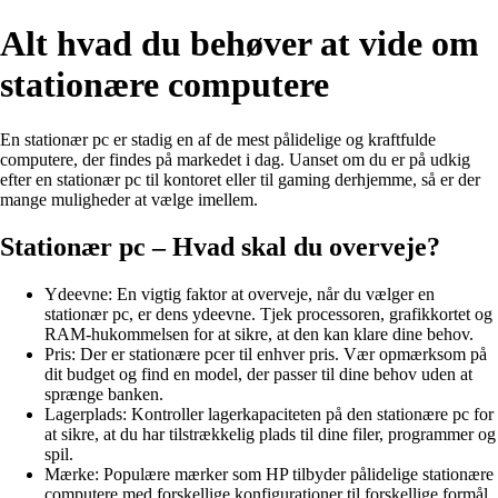
Alt hvad du behøver at vide om
stationære computere
En stationær pc er stadig en af de mest pålidelige og kraftfulde
computere, der findes på markedet i dag. Uanset om du er på udkig
efter en stationær pc til kontoret eller til gaming derhjemme, så er der
mange muligheder at vælge imellem.
Stationær pc – Hvad skal du overveje?
Ydeevne: En vigtig faktor at overveje, når du vælger en
stationær pc, er dens ydeevne. Tjek processoren, grafikkortet og
RAM-hukommelsen for at sikre, at den kan klare dine behov.
Pris: Der er stationære pcer til enhver pris. Vær opmærksom på
dit budget og find en model, der passer til dine behov uden at
sprænge banken.
Lagerplads: Kontroller lagerkapaciteten på den stationære pc for
at sikre, at du har tilstrækkelig plads til dine filer, programmer og
spil.
Mærke: Populære mærker som HP tilbyder pålidelige stationære
computere med forskellige konfigurationer til forskellige formål.