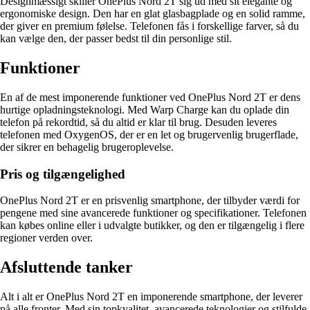
Designmæssigt skiller OnePlus Nord 2T sig ud med sit elegante og
ergonomiske design. Den har en glat glasbagplade og en solid ramme,
der giver en premium følelse. Telefonen fås i forskellige farver, så du
kan vælge den, der passer bedst til din personlige stil.
Funktioner
En af de mest imponerende funktioner ved OnePlus Nord 2T er dens
hurtige opladningsteknologi. Med Warp Charge kan du oplade din
telefon på rekordtid, så du altid er klar til brug. Desuden leveres
telefonen med OxygenOS, der er en let og brugervenlig brugerflade,
der sikrer en behagelig brugeroplevelse.
Pris og tilgængelighed
OnePlus Nord 2T er en prisvenlig smartphone, der tilbyder værdi for
pengene med sine avancerede funktioner og specifikationer. Telefonen
kan købes online eller i udvalgte butikker, og den er tilgængelig i flere
regioner verden over.
Afsluttende tanker
Alt i alt er OnePlus Nord 2T en imponerende smartphone, der leverer
på alle fronter. Med sin topkvalitet, avancerede teknologier og stilfulde