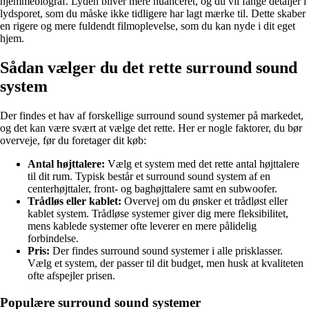
hjemmebiograf. Lyden bliver mere nuanceret, og du vil fange detaljer i
lydsporet, som du måske ikke tidligere har lagt mærke til. Dette skaber
en rigere og mere fuldendt filmoplevelse, som du kan nyde i dit eget
hjem.
Sådan vælger du det rette surround sound
system
Der findes et hav af forskellige surround sound systemer på markedet,
og det kan være svært at vælge det rette. Her er nogle faktorer, du bør
overveje, før du foretager dit køb:
Antal højttalere:
Vælg et system med det rette antal højttalere
til dit rum. Typisk består et surround sound system af en
centerhøjttaler, front- og baghøjttalere samt en subwoofer.
Trådløs eller kablet:
Overvej om du ønsker et trådløst eller
kablet system. Trådløse systemer giver dig mere fleksibilitet,
mens kablede systemer ofte leverer en mere pålidelig
forbindelse.
Pris:
Der findes surround sound systemer i alle prisklasser.
Vælg et system, der passer til dit budget, men husk at kvaliteten
ofte afspejler prisen.
Populære surround sound systemer