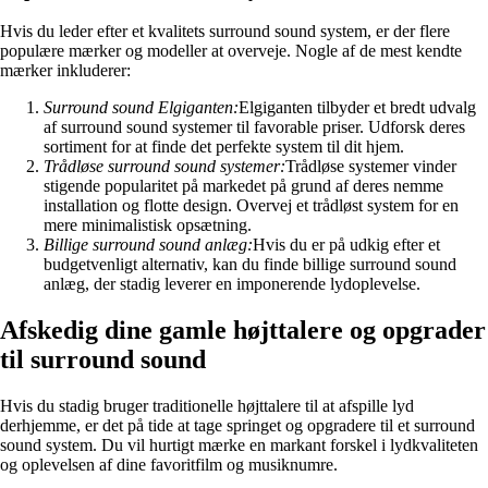
Hvis du leder efter et kvalitets surround sound system, er der flere
populære mærker og modeller at overveje. Nogle af de mest kendte
mærker inkluderer:
Surround sound Elgiganten:
Elgiganten tilbyder et bredt udvalg
af surround sound systemer til favorable priser. Udforsk deres
sortiment for at finde det perfekte system til dit hjem.
Trådløse surround sound systemer:
Trådløse systemer vinder
stigende popularitet på markedet på grund af deres nemme
installation og flotte design. Overvej et trådløst system for en
mere minimalistisk opsætning.
Billige surround sound anlæg:
Hvis du er på udkig efter et
budgetvenligt alternativ, kan du finde billige surround sound
anlæg, der stadig leverer en imponerende lydoplevelse.
Afskedig dine gamle højttalere og opgrader
til surround sound
Hvis du stadig bruger traditionelle højttalere til at afspille lyd
derhjemme, er det på tide at tage springet og opgradere til et surround
sound system. Du vil hurtigt mærke en markant forskel i lydkvaliteten
og oplevelsen af dine favoritfilm og musiknumre.