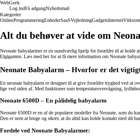
Web
Geek
Log ind
Få adgang
Nyhedsmail
Kategorier
Online
Programmering
Enheder
SaaS
Vejledning
Gadgets
Internet
Virksom
Alt du behøver at vide om Neon
Neonate babyalarmer er en uundværlig hjælp for forældre til at holde 
Elgiganten. Læs med her for at få mere information om Neonate babyalar
Neonate Babyalarm – Hvorfor er det vigtig
En neonate babyalarm er designet til at give forældre tryghed ved at ov
lige ved siden af. Med funktioner som temperaturovervågning, lydføls
Neonate 6500D – En pålidelig babyalarm
Neonate 6500D er en af de populære modeller fra Neonate, som du kan
Den er nem at bruge og sikrer, at du altid kan holde kontakt med dit bar
Fordele ved Neonate Babyalarmer: