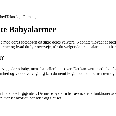
hed
Teknologi
Gaming
ate Babyalarmer
øje med deres spædbørn og sikre deres velvære. Neonate tilbyder et br
mer og hvad du bør overveje, når du vælger den rette alarm til dit bar
t?
ervåge deres baby, mens han eller hun sover. Det kan være med til at fo
omhed og videoovervågning kan du nemt følge med i dit barns søvn og t
 finde hos Elgiganten. Denne babyalarm har avancerede funktioner så
n, uanset hvor du befinder dig i huset.