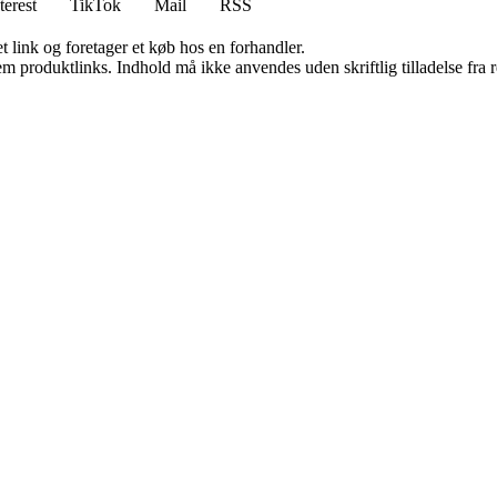
terest
TikTok
Mail
RSS
t link og foretager et køb hos en forhandler.
m produktlinks. Indhold må ikke anvendes uden skriftlig tilladelse fra r