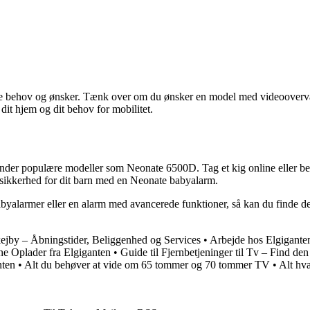
dine behov og ønsker. Tænk over om du ønsker en model med videoover
dit hjem og dit behov for mobilitet.
nder populære modeller som Neonate 6500D. Tag et kig online eller bes
g sikkerhed for dit barn med en Neonate babyalarm.
abyalarmer eller en alarm med avancerede funktioner, så kan du finde 
kejby – Åbningstider, Beliggenhed og Services
•
Arbejde hos Elgiganten
e Oplader fra Elgiganten
•
Guide til Fjernbetjeninger til Tv – Find de
nten
•
Alt du behøver at vide om 65 tommer og 70 tommer TV
•
Alt hv