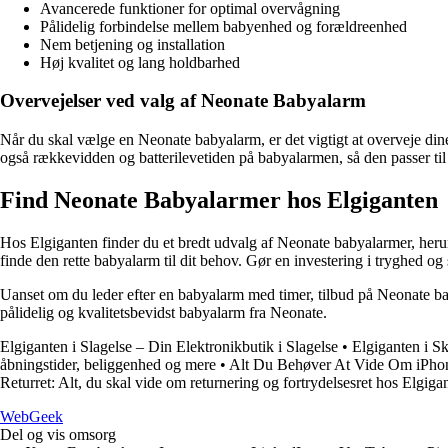
Avancerede funktioner for optimal overvågning
Pålidelig forbindelse mellem babyenhed og forældreenhed
Nem betjening og installation
Høj kvalitet og lang holdbarhed
Overvejelser ved valg af Neonate Babyalarm
Når du skal vælge en Neonate babyalarm, er det vigtigt at overveje 
også rækkevidden og batterilevetiden på babyalarmen, så den passer til 
Find Neonate Babyalarmer hos Elgiganten
Hos Elgiganten finder du et bredt udvalg af Neonate babyalarmer, heru
finde den rette babyalarm til dit behov. Gør en investering i tryghed o
Uanset om du leder efter en babyalarm med timer, tilbud på Neonate b
pålidelig og kvalitetsbevidst babyalarm fra Neonate.
Elgiganten i Slagelse – Din Elektronikbutik i Slagelse
•
Elgiganten i S
åbningstider, beliggenhed og mere
•
Alt Du Behøver At Vide Om iPhon
Returret: Alt, du skal vide om returnering og fortrydelsesret hos Elgiga
Web
Geek
Del og vis omsorg