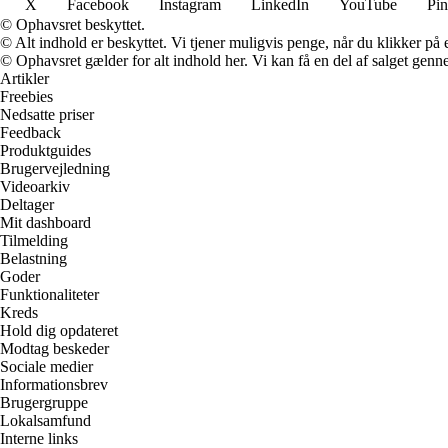
X
Facebook
Instagram
LinkedIn
YouTube
Pin
© Ophavsret beskyttet.
© Alt indhold er beskyttet. Vi tjener muligvis penge, når du klikker på e
© Ophavsret gælder for alt indhold her. Vi kan få en del af salget genne
Artikler
Freebies
Nedsatte priser
Feedback
Produktguides
Brugervejledning
Videoarkiv
Deltager
Mit dashboard
Tilmelding
Belastning
Goder
Funktionaliteter
Kreds
Hold dig opdateret
Modtag beskeder
Sociale medier
Informationsbrev
Brugergruppe
Lokalsamfund
Interne links