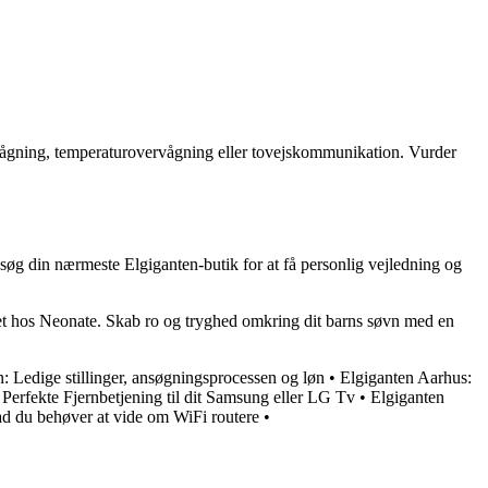
vågning, temperaturovervågning eller tovejskommunikation. Vurder
øg din nærmeste Elgiganten-butik for at få personlig vejledning og
det hos Neonate. Skab ro og tryghed omkring dit barns søvn med en
: Ledige stillinger, ansøgningsprocessen og løn
•
Elgiganten Aarhus:
n Perfekte Fjernbetjening til dit Samsung eller LG Tv
•
Elgiganten
ad du behøver at vide om WiFi routere
•