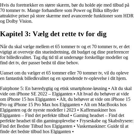
Hvis du foretrækker en større skærm, bør du holde øje med tilbud på
70 tommer tv. Mange forhandlere som Power og Bilka tilbyder
attraktive priser på store skærme med avancerede funktioner som HDR
og Dolby Vision.
Kapitel 3: Vælg det rette tv for dig
Når du skal vælge mellem et 65 tommer tv og et 70 tommer tv, er det
vigtigt at overveje din stueindretning, dit budget og dine præferencer
for billedkvalitet. Tag dig tid til at undersøge forskellige modeller og
find det tv, der passer bedst til dine behov.
Uanset om du vælger et 65 tommer eller 70 tommer tv, vil du opleve
en fantastisk billedkvalitet og en spændende tv-oplevelse i dit hjem.
Fairphone 5: En bæredygtig og etisk smartphone-løsning
•
Alt du skal
vide om iPhone SE 2022 – Elgiganten
•
Alt hvad du behøver at vide
om iPhone 15 hos Elgiganten
•
Alt, du behøver at vide om iPhone 15
Pro og iPhone 15 Pro Max hos Elgiganten
•
Alt om MacBooks hos
Elgiganten og de nyeste modeller i 2023
•
Kaffemaskiner hos
Elgiganten – Find det perfekte tilbud
•
Gaming headset – Find det
perfekte headset til din gamingoplevelse
•
Fryseskabe og Skabsfrysere:
Find det Bedste Tilbud hos Elgiganten
•
Vaskemaskiner: Guide til at
finde det bedste tilbud hos Elgiganten
•