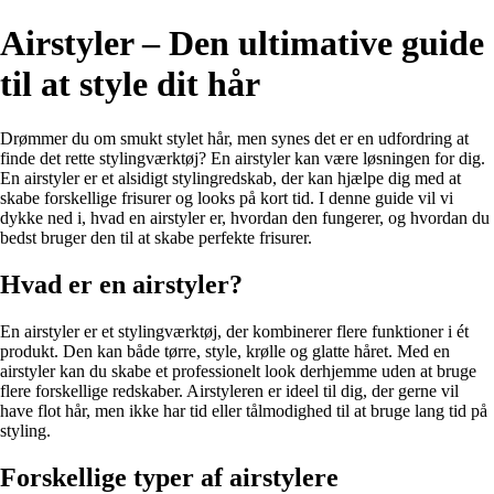
Airstyler – Den ultimative guide
til at style dit hår
Drømmer du om smukt stylet hår, men synes det er en udfordring at
finde det rette stylingværktøj? En airstyler kan være løsningen for dig.
En airstyler er et alsidigt stylingredskab, der kan hjælpe dig med at
skabe forskellige frisurer og looks på kort tid. I denne guide vil vi
dykke ned i, hvad en airstyler er, hvordan den fungerer, og hvordan du
bedst bruger den til at skabe perfekte frisurer.
Hvad er en airstyler?
En airstyler er et stylingværktøj, der kombinerer flere funktioner i ét
produkt. Den kan både tørre, style, krølle og glatte håret. Med en
airstyler kan du skabe et professionelt look derhjemme uden at bruge
flere forskellige redskaber. Airstyleren er ideel til dig, der gerne vil
have flot hår, men ikke har tid eller tålmodighed til at bruge lang tid på
styling.
Forskellige typer af airstylere