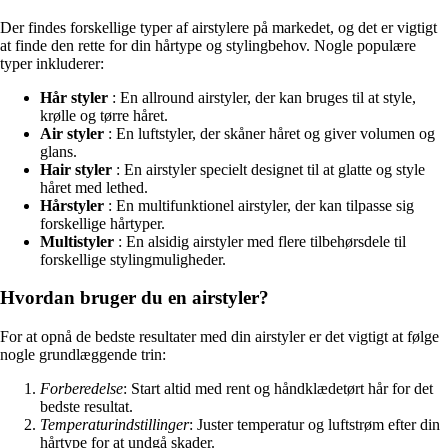
Der findes forskellige typer af airstylere på markedet, og det er vigtigt
at finde den rette for din hårtype og stylingbehov. Nogle populære
typer inkluderer:
Hår styler
: En allround airstyler, der kan bruges til at style,
krølle og tørre håret.
Air styler
: En luftstyler, der skåner håret og giver volumen og
glans.
Hair styler
: En airstyler specielt designet til at glatte og style
håret med lethed.
Hårstyler
: En multifunktionel airstyler, der kan tilpasse sig
forskellige hårtyper.
Multistyler
: En alsidig airstyler med flere tilbehørsdele til
forskellige stylingmuligheder.
Hvordan bruger du en airstyler?
For at opnå de bedste resultater med din airstyler er det vigtigt at følge
nogle grundlæggende trin:
Forberedelse
: Start altid med rent og håndklædetørt hår for det
bedste resultat.
Temperaturindstillinger
: Juster temperatur og luftstrøm efter din
hårtype for at undgå skader.