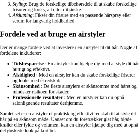
Styling
: Brug de forskellige tilbehørsdele til at skabe forskellige
frisurer og looks, alt efter dit ønske.
Afslutning
: Fiksér din frisure med en passende hårspray eller
serum for langvarig holdbarhed.
Fordele ved at bruge en airstyler
Der er mange fordele ved at investere i en airstyler til dit hår. Nogle af
fordelene inkluderer:
Tidsbesparelse
: En airstyler kan hjælpe dig med at style dit hår
hurtigt og effektivt.
Alsidighed
: Med en airstyler kan du skabe forskellige frisurer
og looks med ét redskab.
Skånsomhed
: De fleste airstylere er skånsomme mod håret og
mindsker risikoen for skader.
Professionelle resultater
: Med en airstyler kan du opnå
salonlignende resultater derhjemme.
Samlet set er en airstyler et praktisk og effektivt redskab til at style dit
hår på en skånsom måde. Uanset om du foretrækker glat hår, bløde
krøller eller fylde og volumen, kan en airstyler hjælpe dig med at opnå
det ønskede look på kort tid.