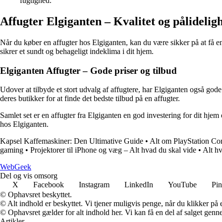
fugtighed.
Affugter Elgiganten – Kvalitet og pålidelig
Når du køber en affugter hos Elgiganten, kan du være sikker på at få en
sikrer et sundt og behageligt indeklima i dit hjem.
Elgiganten Affugter – Gode priser og tilbud
Udover at tilbyde et stort udvalg af affugtere, har Elgiganten også gode
deres butikker for at finde det bedste tilbud på en affugter.
Samlet set er en affugter fra Elgiganten en god investering for dit hjem
hos Elgiganten.
Kapsel Kaffemaskiner: Den Ultimative Guide
•
Alt om PlayStation Con
gaming
•
Projektorer til iPhone og væg – Alt hvad du skal vide
•
Alt h
Web
Geek
Del og vis omsorg
X
Facebook
Instagram
LinkedIn
YouTube
Pin
© Ophavsret beskyttet.
© Alt indhold er beskyttet. Vi tjener muligvis penge, når du klikker på e
© Ophavsret gælder for alt indhold her. Vi kan få en del af salget genne
Artikler