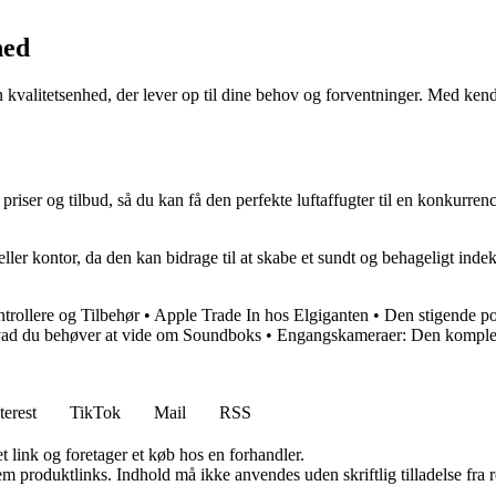
hed
 kvalitetsenhed, der lever op til dine behov og forventninger. Med kend
 priser og tilbud, så du kan få den perfekte luftaffugter til en konkurr
 eller kontor, da den kan bidrage til at skabe et sundt og behageligt in
trollere og Tilbehør
•
Apple Trade In hos Elgiganten
•
Den stigende pop
vad du behøver at vide om Soundboks
•
Engangskameraer: Den komplet
terest
TikTok
Mail
RSS
t link og foretager et køb hos en forhandler.
m produktlinks. Indhold må ikke anvendes uden skriftlig tilladelse fra r