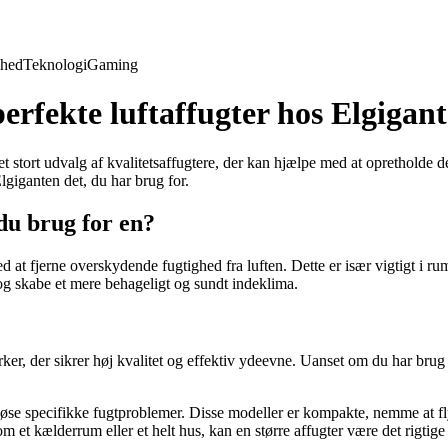
hed
Teknologi
Gaming
erfekte luftaffugter hos Elgigan
t stort udvalg af kvalitetsaffugtere, der kan hjælpe med at opretholde de
 Elgiganten det, du har brug for.
du brug for en?
d at fjerne overskydende fugtighed fra luften. Dette er især vigtigt i r
 og skabe et mere behageligt og sundt indeklima.
r, der sikrer høj kvalitet og effektiv ydeevne. Uanset om du har brug for
at løse specifikke fugtproblemer. Disse modeller er kompakte, nemme at flyt
m et kælderrum eller et helt hus, kan en større affugter være det rigtig