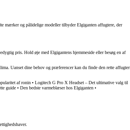
te mærker og pålidelige modeller tilbyder Elgiganten affugtere, der
encedygtig pris. Hold øje med Elgigantens hjemmeside eller besøg en af
deklima. Uanset dine behov og præferencer kan du finde den rette affugter
ularitet af ronin
•
Logitech G Pro X Headset – Det ultimative valg til
te guide
•
Den bedste varmeblæser hos Elgiganten
•
ettighedshaver.