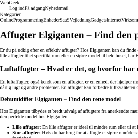
Web
Geek
Log ind
Få adgang
Nyhedsmail
Kategorier
Online
Programmering
Enheder
SaaS
Vejledning
Gadgets
Internet
Virksom
Affugter Elgiganten – Find den p
Er du på udkig efter en effektiv affugter? Hos Elgiganten kan du finde e
lille affugter til et specifikt rum eller en større model til hele huset, har
Luftaffugter – Hvad er det, og hvorfor har 
En luftaffugter, også kendt som en affugter, er en enhed, der hjælper me
dårlig lugt og andre problemer. En affugter kan forbedre luftkvaliteten
Dehumidifier Elgiganten – Find den rette model
Hos Elgiganten tilbydes et bredt udvalg af affugtere fra anerkendte mærke
den perfekte model hos Elgiganten.
Lille affugter:
En lille affugter er ideel til mindre rum eller til 
Stor affugter:
Hvis du har brug for at affugte et større område so