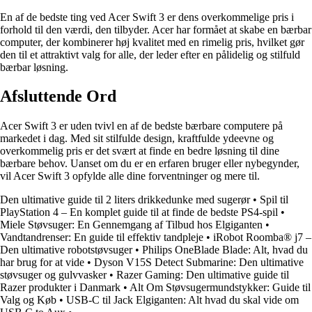
En af de bedste ting ved Acer Swift 3 er dens overkommelige pris i
forhold til den værdi, den tilbyder. Acer har formået at skabe en bærbar
computer, der kombinerer høj kvalitet med en rimelig pris, hvilket gør
den til et attraktivt valg for alle, der leder efter en pålidelig og stilfuld
bærbar løsning.
Afsluttende Ord
Acer Swift 3 er uden tvivl en af de bedste bærbare computere på
markedet i dag. Med sit stilfulde design, kraftfulde ydeevne og
overkommelig pris er det svært at finde en bedre løsning til dine
bærbare behov. Uanset om du er en erfaren bruger eller nybegynder,
vil Acer Swift 3 opfylde alle dine forventninger og mere til.
Den ultimative guide til 2 liters drikkedunke med sugerør
•
Spil til
PlayStation 4 – En komplet guide til at finde de bedste PS4-spil
•
Miele Støvsuger: En Gennemgang af Tilbud hos Elgiganten
•
Vandtandrenser: En guide til effektiv tandpleje
•
iRobot Roomba® j7 –
Den ultimative robotstøvsuger
•
Philips OneBlade Blade: Alt, hvad du
har brug for at vide
•
Dyson V15S Detect Submarine: Den ultimative
støvsuger og gulvvasker
•
Razer Gaming: Den ultimative guide til
Razer produkter i Danmark
•
Alt Om Støvsugermundstykker: Guide til
Valg og Køb
•
USB-C til Jack Elgiganten: Alt hvad du skal vide om