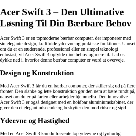
Acer Swift 3 – Den Ultimative
Løsning Til Din Bærbare Behov
Acer Swift 3 er en topmoderne bærbar computer, der imponerer med
sin elegante design, kraftfulde ydeevne og praktiske funktioner. Uanset
om du er en studerende, professionel eller en simpel teknologi
entusiast, vil Acer Swift 3 opfylde dine behov og mere til. Lad os
dykke ned i, hvorfor denne bærbar computer er værd at overveje.
Design og Konstruktion
Med Acer Swift 3 får du en bærbar computer, der skiller sig ud på flere
fronter. Den slanke og lette konstruktion gør den nem at bære rundt på,
uanset om du er på farten eller arbejder hjemmefra. Den innovative
Acer Swift 3 er også designet med en holdbar aluminiumskabinet, der
giver den et elegant udseende og beskytter den mod ridser og stød.
Ydeevne og Hastighed
Med en Acer Swift 3 kan du forvente top ydeevne og lynhurtig